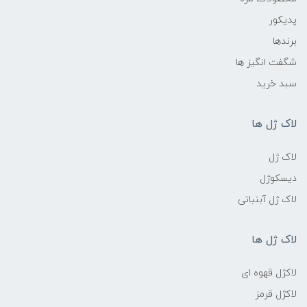
پدیکور
برندها
شگفت انگیز ها
سبد خرید
لاک ژل ها
لاک ژل
دیسکوژل
لاک ژل آبنباتی
لاک ژل ها
لاکژل قهوه ای
لاکژل قرمز