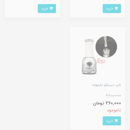
خرید
خرید
تاپ ديسکو دايموند
280,000
260,000 تومان
ناموجود
خرید