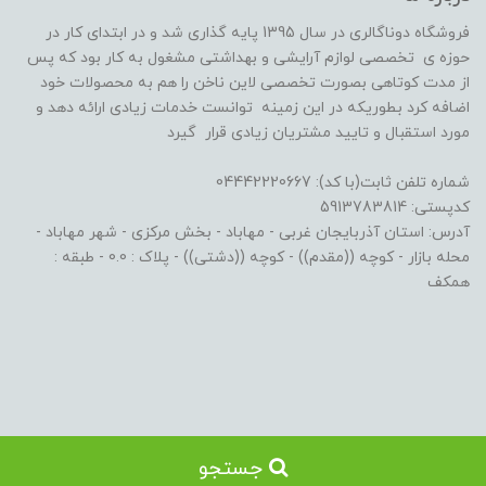
فروشگاه دوناگالری در سال 1395 پایه گذاری شد و در ابتدای کار در
حوزه ی تخصصی لوازم آرایشی و بهداشتی مشغول به کار بود که پس
از مدت کوتاهی بصورت تخصصی لاین ناخن را هم به محصولات خود
اضافه کرد بطوریکه در این زمینه توانست خدمات زیادی ارائه دهد و
مورد استقبال و تایید مشتریان زیادی قرار گیرد
شماره تلفن ثابت(با کد): 04442220667
کدپستی: 5913783814
آدرس: استان آذربایجان غربی - مهاباد - بخش مرکزی - شهر مهاباد -
محله بازار - کوچه ((مقدم)) - کوچه ((دشتی)) - پلاک : 0.0 - طبقه :
همکف
جستجو
ساخت سایت توسط
Portal