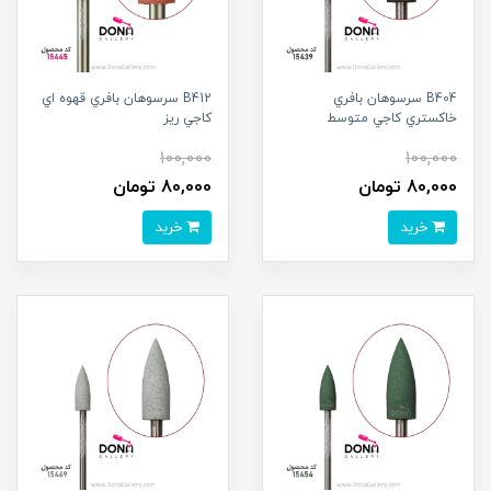
B404 سرسوهان بافري
B412 سرسوهان بافري قهوه اي
خاکستري کاجي متوسط
کاجي ريز
100,000
100,000
80,000 تومان
80,000 تومان
خرید
خرید