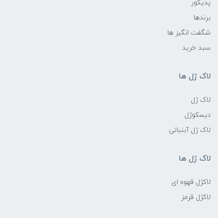
پدیکور
برندها
شگفت انگیز ها
سبد خرید
لاک ژل ها
لاک ژل
دیسکوژل
لاک ژل آبنباتی
لاک ژل ها
لاکژل قهوه ای
لاکژل قرمز