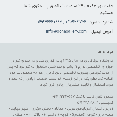
هفت روز هفته ، ۲۴ ساعت شبانه‌روز پاسخگوی شما
هستیم
شماره تماس:
09141661762 , 04442220667
آدرس ایمیل:
info@donagallery.com
درباره ما
فروشگاه دوناگالری در سال 1395 پایه گذاری شد و در ابتدای کار در
حوزه ی تخصصی لوازم آرایشی و بهداشتی مشغول به کار بود که پس
از مدت کوتاهی بصورت تخصصی لاین ناخن را هم به محصولات خود
اضافه کرد بطوریکه در این زمینه توانست خدمات زیادی ارائه دهد و
مورد استقبال و تایید مشتریان زیادی قرار گیرد
شماره تلفن ثابت(با کد): 04442220667
کدپستی: 5913783814
آدرس: استان آذربایجان غربی - مهاباد - بخش مرکزی - شهر مهاباد -
محله بازار - کوچه ((مقدم)) - کوچه ((دشتی)) - پلاک : 0.0 - طبقه :