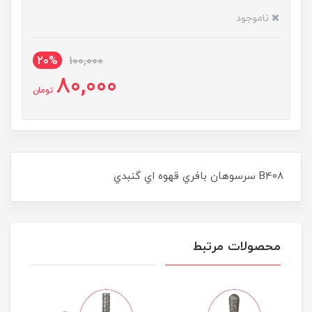
ناموجود
20%
100,000
80,000
تومان
B408 سرسوهان بافري قهوه اي گنبدي
محصولات مرتبط