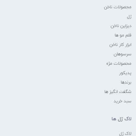
محصولات ناخن
ژل
دیزاین ناخن
قلم مو ها
ابزار کار ناخن
سرسوهان
محصولات مژه
پدیکور
برندها
شگفت انگیز ها
سبد خرید
لاک ژل ها
لاک ژل