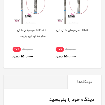
SHK151 سرسوهان شني آبي
SHK082 سرسوهان شني
سرسو
استوانه اي آبي باريک
آبي
17٪
180,000
17٪
180,000
1
150,000
150,000
مان
تومان
تومان
دیدگاه‌ها
دیدگاه خود را بنویسید