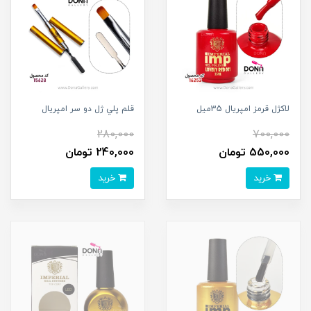
لاکژل قرمز امپريال 35ميل
قلم پلي ژل دو سر امپريال
280,000
700,000
550,000 تومان
240,000 تومان
خرید
خرید