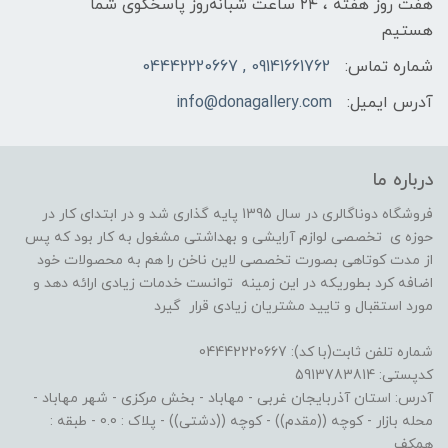
هفت روز هفته ، ۲۴ ساعت شبانه‌روز پاسخگوی شما
هستیم
شماره تماس:
09141661762 , 04442220667
آدرس ایمیل:
info@donagallery.com
درباره ما
فروشگاه دوناگالری در سال 1395 پایه گذاری شد و در ابتدای کار در
حوزه ی تخصصی لوازم آرایشی و بهداشتی مشغول به کار بود که پس
از مدت کوتاهی بصورت تخصصی لاین ناخن را هم به محصولات خود
اضافه کرد بطوریکه در این زمینه توانست خدمات زیادی ارائه دهد و
مورد استقبال و تایید مشتریان زیادی قرار گیرد
شماره تلفن ثابت(با کد): 04442220667
کدپستی: 5913783814
آدرس: استان آذربایجان غربی - مهاباد - بخش مرکزی - شهر مهاباد -
محله بازار - کوچه ((مقدم)) - کوچه ((دشتی)) - پلاک : 0.0 - طبقه :
همکف