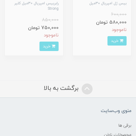
بيس ژل امپريال 30ميل
رابربيس امپريال 30ميل کلير
Strong
600,000
850,000
580,000 تومان
750,000 تومان
ناموجود
ناموجود
خرید
خرید
برگشت به بالا
منوی وب‌سایت
برقی ها
محصولات ناخن