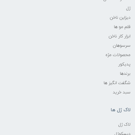
ژل
دیزاین ناخن
قلم مو ها
ابزار کار ناخن
سرسوهان
محصولات مژه
پدیکور
برندها
شگفت انگیز ها
سبد خرید
لاک ژل ها
لاک ژل
دیسکوژل