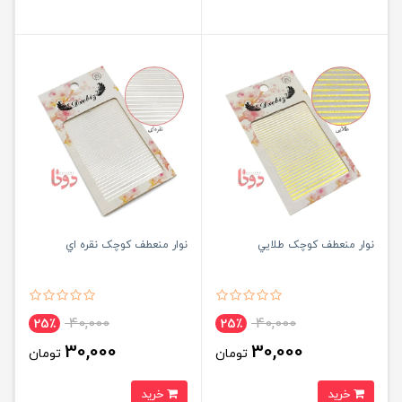
نوار منعطف کوچک طلايي
نوار منعطف کوچک نقره اي
40,000
40,000
25٪
25٪
30,000
30,000
تومان
تومان
خرید
خرید