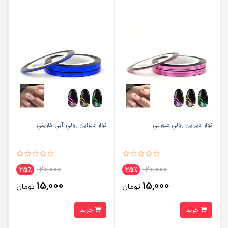
نوار ديزاين رولي صورتي
نوار ديزاين رولي آبي کاربني
20,000
20,000
25٪
25٪
15,000
15,000
تومان
تومان
خرید
خرید