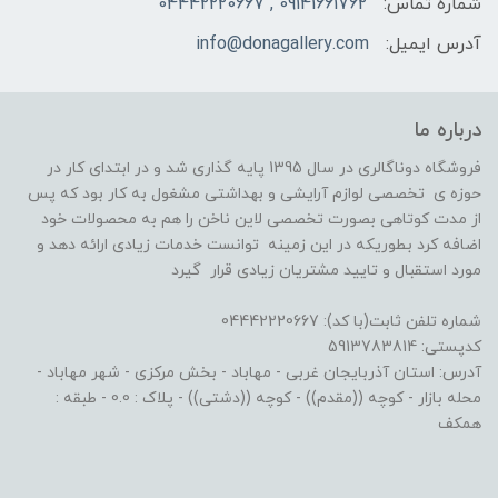
شماره تماس:
09141661762 , 04442220667
آدرس ایمیل:
info@donagallery.com
درباره ما
فروشگاه دوناگالری در سال 1395 پایه گذاری شد و در ابتدای کار در
حوزه ی تخصصی لوازم آرایشی و بهداشتی مشغول به کار بود که پس
از مدت کوتاهی بصورت تخصصی لاین ناخن را هم به محصولات خود
اضافه کرد بطوریکه در این زمینه توانست خدمات زیادی ارائه دهد و
مورد استقبال و تایید مشتریان زیادی قرار گیرد
شماره تلفن ثابت(با کد): 04442220667
کدپستی: 5913783814
آدرس: استان آذربایجان غربی - مهاباد - بخش مرکزی - شهر مهاباد -
محله بازار - کوچه ((مقدم)) - کوچه ((دشتی)) - پلاک : 0.0 - طبقه :
همکف