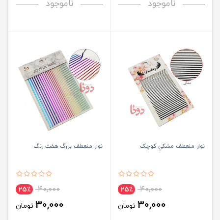
ناموجود
ناموجود
نوار منعطف مشکي کوچک
نوار منعطف بزرگ هفت رنگ
40,000
40,000
25٪
25٪
30,000
30,000
تومان
تومان