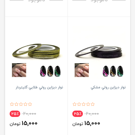
نوار ديزاين رولي مشکي
نوار ديزاين رولي طلايي گليتردار
20,000
20,000
25٪
25٪
15,000
15,000
تومان
تومان