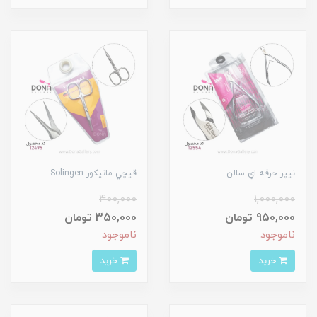
نيپر حرفه اي سالن
قيچي مانيکور Solingen
400,000
1,000,000
950,000 تومان
350,000 تومان
ناموجود
ناموجود
خرید
خرید