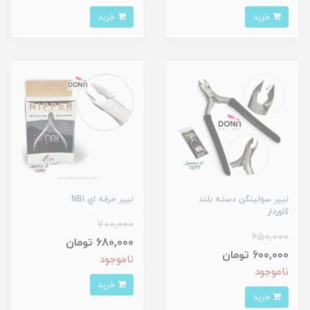
خرید
خرید
نيپر سولينگن دسته بلند
نيپر حرفه اي NBI
کاوردار
700,000
650,000
680,000 تومان
600,000 تومان
ناموجود
ناموجود
خرید
خرید