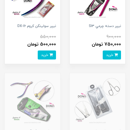
نيپر دسته چرمي S13
نيپر سولينگن کروم DX-16
550,000
900,000
750,000 تومان
500,000 تومان
خرید
خرید