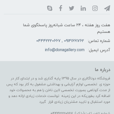
هفت روز هفته ، ۲۴ ساعت شبانه‌روز پاسخگوی شما
هستیم
شماره تماس:
09141661762 , 04442220667
آدرس ایمیل:
info@donagallery.com
درباره ما
فروشگاه دوناگالری در سال 1395 پایه گذاری شد و در ابتدای کار در
حوزه ی تخصصی لوازم آرایشی و بهداشتی مشغول به کار بود که پس
از مدت کوتاهی بصورت تخصصی لاین ناخن را هم به محصولات خود
اضافه کرد بطوریکه در این زمینه توانست خدمات زیادی ارائه دهد و
مورد استقبال و تایید مشتریان زیادی قرار گیرد
شماره تلفن ثابت(با کد): 04442220667