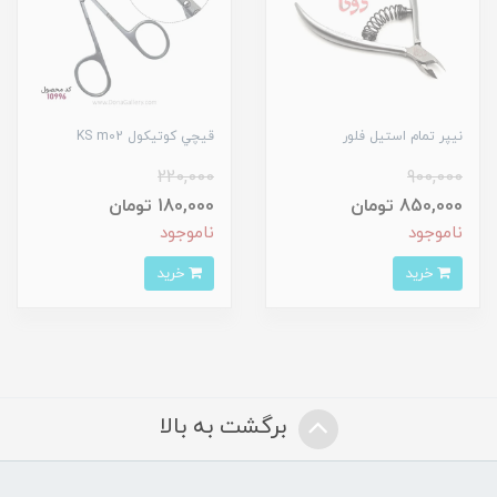
نيپر تمام استيل فلور
قيچي کوتيکول KS m02
220,000
900,000
850,000 تومان
180,000 تومان
ناموجود
ناموجود
خرید
خرید
برگشت به بالا