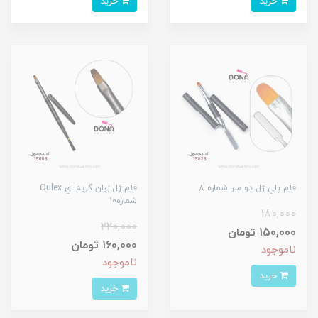
خرید
خرید
قلم پلي ژل دو سر شماره 8
قلم ژل زبان گربه اي Oulex
شماره10
180,000
220,000
150,000 تومان
160,000 تومان
ناموجود
ناموجود
خرید
خرید