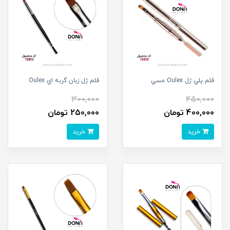
قلم پلي ژل Oulex مسي
قلم ژل زبان گربه اي Oulex
300,000
450,000
400,000 تومان
250,000 تومان
خرید
خرید