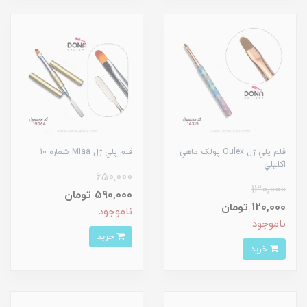
قلم پلي ژل Oulex پولک ماهي
قلم پلي ژل Miaa شماره 10
اکليلي
650,000
130,000
590,000 تومان
120,000 تومان
ناموجود
ناموجود
خرید
خرید