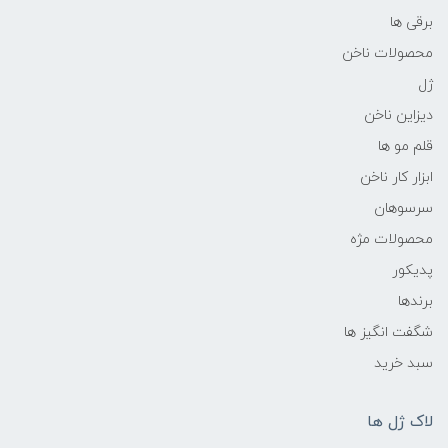
برقی ها
محصولات ناخن
ژل
دیزاین ناخن
قلم مو ها
ابزار کار ناخن
سرسوهان
محصولات مژه
پدیکور
برندها
شگفت انگیز ها
سبد خرید
لاک ژل ها