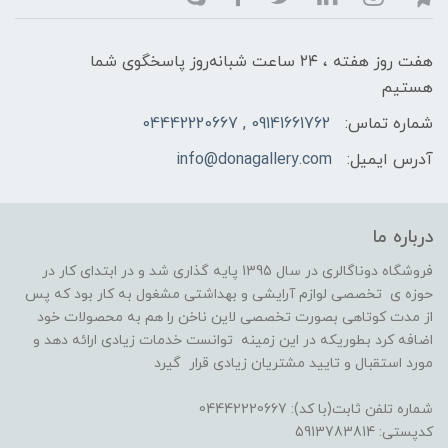
هفت روز هفته ، ۲۴ ساعت شبانه‌روز پاسخگوی شما
هستیم
شماره تماس:
09141661762 , 04442220667
آدرس ایمیل:
info@donagallery.com
درباره ما
فروشگاه دوناگالری در سال 1395 پایه گذاری شد و در ابتدای کار در
حوزه ی تخصصی لوازم آرایشی و بهداشتی مشغول به کار بود که پس
از مدت کوتاهی بصورت تخصصی لاین ناخن را هم به محصولات خود
اضافه کرد بطوریکه در این زمینه توانست خدمات زیادی ارائه دهد و
مورد استقبال و تایید مشتریان زیادی قرار گیرد
شماره تلفن ثابت(با کد): 04442220667
کدپستی: 5913783814