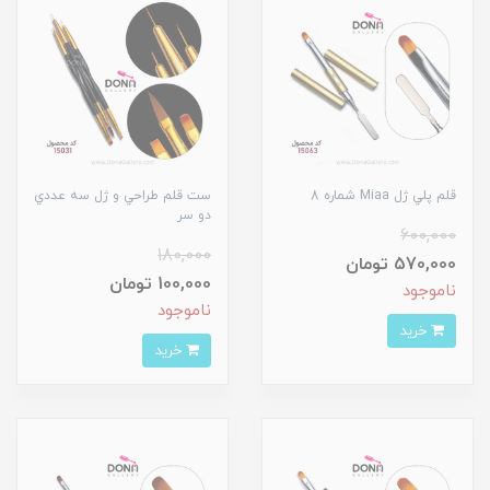
قلم پلي ژل Miaa شماره 8
ست قلم طراحي و ژل سه عددي
دو سر
600,000
180,000
570,000 تومان
100,000 تومان
ناموجود
ناموجود
خرید
خرید