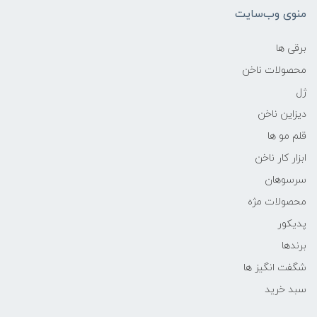
منوی وب‌سایت
برقی ها
محصولات ناخن
ژل
دیزاین ناخن
قلم مو ها
ابزار کار ناخن
سرسوهان
محصولات مژه
پدیکور
برندها
شگفت انگیز ها
سبد خرید