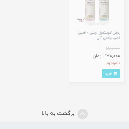
روغن کوتيکول اوشي 30ميل
قطره چکاني آبي
180,000
130,000 تومان
ناموجود
خرید
برگشت به بالا