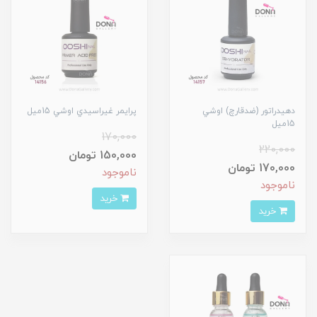
دهيدراتور (ضدقارچ) اوشي
پرايمر غيراسيدي اوشي 15ميل
15ميل
170,000
220,000
150,000 تومان
170,000 تومان
ناموجود
ناموجود
خرید
خرید