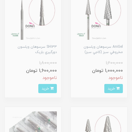
AniGel سرسوهان ويلسون
SH133 سرسوهان ويلسون
مخروطي سبز (کاجي سبز)
دورگيري باريک
1,800,000
1,200,000
1,000,000 تومان
1,600,000 تومان
ناموجود
ناموجود
خرید
خرید