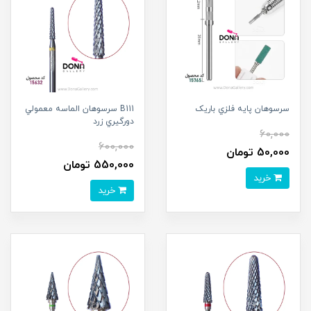
سرسوهان پايه فلزي باريک
B111 سرسوهان الماسه معمولي
دورگيري زرد
60,000
600,000
50,000 تومان
550,000 تومان
خرید
خرید