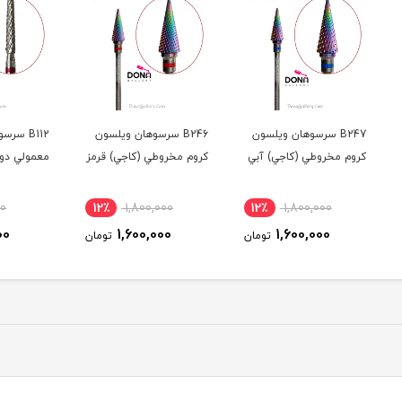
سون
B246 سرسوهان ويلسون
B112 سرسوهان الماسه
5
آبي
کروم مخروطي (کاجي) قرمز
معمولي دورگيري قرمز
معمول
زرد
9٪
600,000
12٪
1,800,000
12
550,000
1,600,000
ومان
تومان
تومان