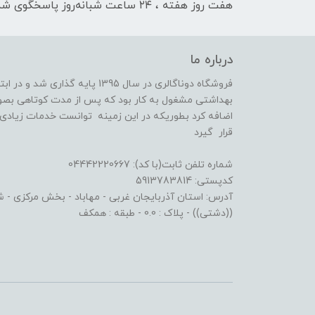
هفت روز هفته ، ۲۴ ساعت شبانه‌روز پاسخگوی شما هستیم
درباره ما
فروشگاه دوناگالری در سال 1395 پا
بهداشتی مشغول به کار بود که پس از مدت کوتاهی بصو
اضافه کرد بطوریکه در این زمینه توانست خدمات زیادی ا
قرار گیرد
شماره تلفن ثابت(با کد): 04442220667
کدپستی: 5913783814
آدرس: استان آذربایجان غربی - مهاباد - بخش مرکزی - شهر
((دشتی)) - پلاک : 0.0 - طبقه : همکف