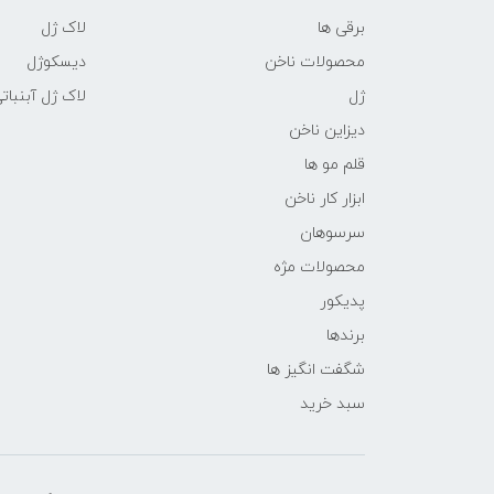
برقی ها
لاک ژل
محصولات ناخن
دیسکوژل
ژل
لاک ژل آبنبات
دیزاین ناخن
قلم مو ها
ابزار کار ناخن
سرسوهان
محصولات مژه
پدیکور
برندها
شگفت انگیز ها
سبد خرید