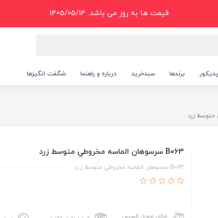
قیمت ها به روز می باشد. 1405/05/14
دیکور
برندها
سبدخرید
درباره و راهنما
شگفت انگیزها
B063 سرسوهان الماسه مخروطي متوسط زرد
B063 سرسوهان الماسه مخروطي متوسط زرد
امکان تحویل اکسپرس