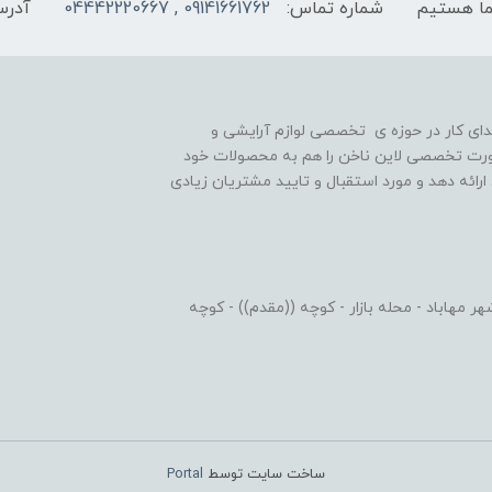
شماره تماس:
09141661762 , 04442220667
آدرس
یه گذاری شد و در ابتدای کار در حوزه ی تخصصی لوازم آرایشی و
رت تخصصی لاین ناخن را هم به محصولات خود
رائه دهد و مورد استقبال و تایید مشتریان زیادی
 مهاباد - محله بازار - کوچه ((مقدم)) - کوچه
ساخت سایت توسط
Portal