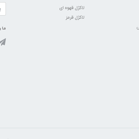
لاکژل قهوه ای
لاکژل قرمز
ی
ما ر