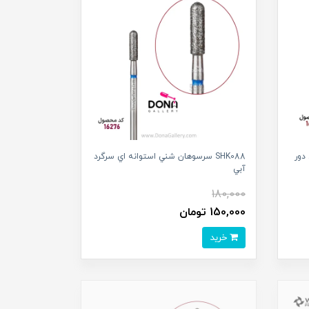
دور
SHK088 سرسوهان شني استوانه اي سرگرد
آبي
180,000
150,000 تومان
خرید