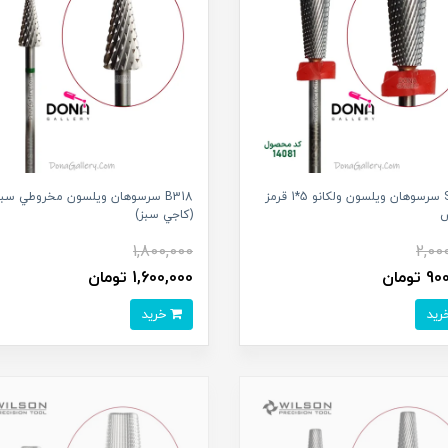
SH137 سرسوهان ويلسون ولکانو 5*1 قرمز
B318 سرسوهان ويلسون مخروطي سبز
س
(کاجي سبز)
1,800,000
2,00
تومان
1,600,000 تومان
خرید