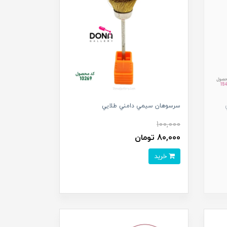
سرسوهان سيمي دامني طلايي
100,000
80,000 تومان
خرید