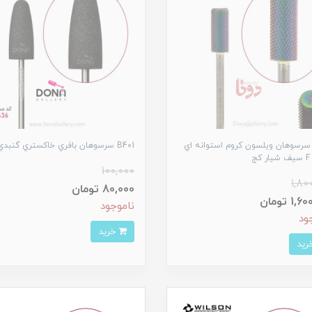
B29 سرسوهان ويلسون کروم استوانه اي
B401 سرسوهان بافري خاکستري گنبدي
ج
100,000
1,80
80,000 تومان
1 تومان
ناموجود
ود
خرید