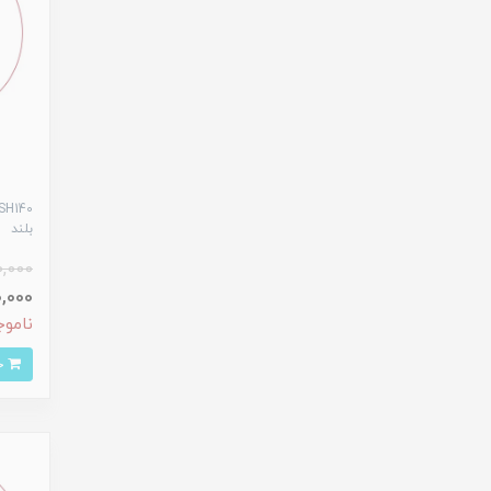
بلند
0,000
,800,000
ناموج
خرید