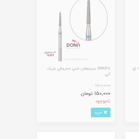
 اي
SHK138 سرسوهان شني مخروطي باريک
آبي
180,000
150,000 تومان
ناموجود
خرید