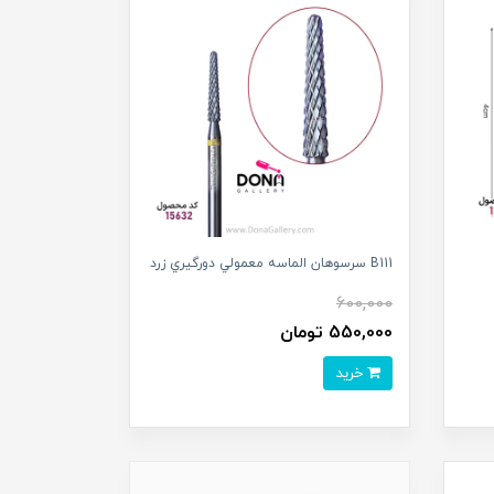
B111 سرسوهان الماسه معمولي دورگيري زرد
600,000
550,000 تومان
خرید