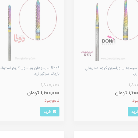
B27 سرسوهان ويلسون کروم مخروطي
B229 سرسوهان ويلسون کروم استوانه
زرد
باريک سرتيز زرد
1,800,000
1,80
1 تومان
1,600,000 تومان
ود
ناموجود
خرید