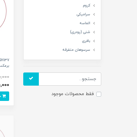
کروم
سرامیکی
الماسه
شنی (پودری)
بافری
سرسوهان متفرقه
برعک
0,000
900,000 
فقط محصولات موجود
خرید