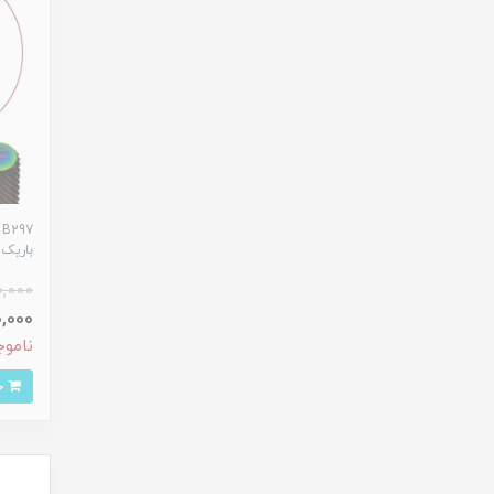
7
باريک F سيف شيار ک
0,000
,600,000
ناموج
خرید