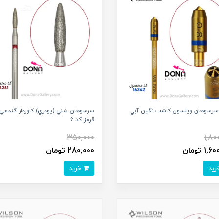
B34 سرسوهان ويلسون کاشت نگين آبي
سرسوهان شني (پودري) کاوردار گندمي 
قرمز کد 6
350,000
1,80
1 تومان
280,000 تومان
خرید