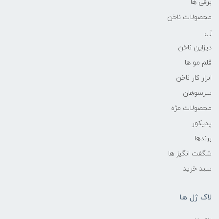
برقی ها
محصولات ناخن
ژل
دیزاین ناخن
قلم مو ها
ابزار کار ناخن
سرسوهان
محصولات مژه
پدیکور
برندها
شگفت انگیز ها
سبد خرید
لاک ژل ها