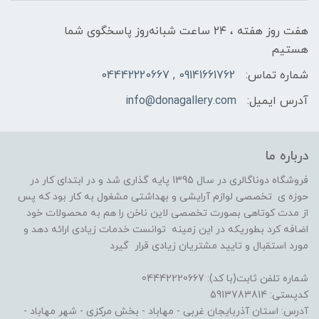
هفت روز هفته ، ۲۴ ساعت شبانه‌روز پاسخگوی شما
هستیم
شماره تماس:
09141661762 , 04442220667
آدرس ایمیل:
info@donagallery.com
درباره ما
فروشگاه دوناگالری در سال 1395 پایه گذاری شد و در ابتدای کار در
حوزه ی تخصصی لوازم آرایشی و بهداشتی مشغول به کار بود که پس
از مدت کوتاهی بصورت تخصصی لاین ناخن را هم به محصولات خود
اضافه کرد بطوریکه در این زمینه توانست خدمات زیادی ارائه دهد و
مورد استقبال و تایید مشتریان زیادی قرار گیرد
شماره تلفن ثابت(با کد): 04442220667
کدپستی: 5913783814
آدرس: استان آذربایجان غربی - مهاباد - بخش مرکزی - شهر مهاباد -