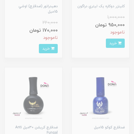
کلينزر دوکاره يک ليتري دراگون
دهيدراتور (ضدقارچ) اوشي
15ميل
1,000,000
220,000
950,000 تومان
170,000 تومان
ناموجود
ناموجود
خرید
خرید
ضدقارچ کوکو 15ميل
ضدقارچ کريشن 30ميل Anti
Fungal