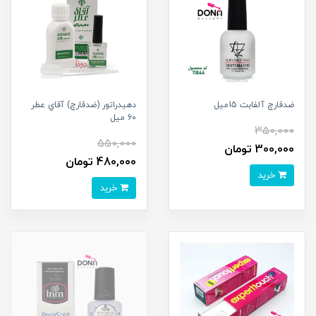
ضدقارچ آلفابت 15ميل
دهيدراتور (ضدقارچ) آقاي عطر
60 ميل
350,000
550,000
300,000 تومان
480,000 تومان
خرید
خرید