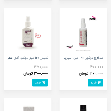
ضدقارچ دراگون 120 ميل اسپري
کلينزر 120 ميل دوکاره آقاي عطر
350,000
400,000
360,000 تومان
300,000 تومان
خرید
خرید