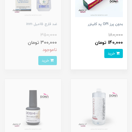
بدون پرز OPI پد کلينزر
ضد قارچ 15ميل inm
350,000
180,000
140,000 تومان
300,000 تومان
ناموجود
خرید
خرید