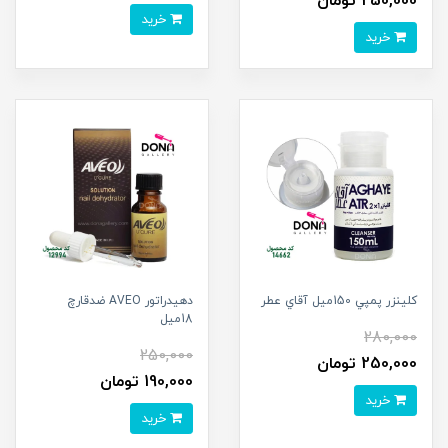
250,000 تومان
خرید
خرید
کلينزر پمپي 150ميل آقاي عطر
دهيدراتور AVEO ضدقارچ
18ميل
280,000
250,000
250,000 تومان
190,000 تومان
خرید
خرید