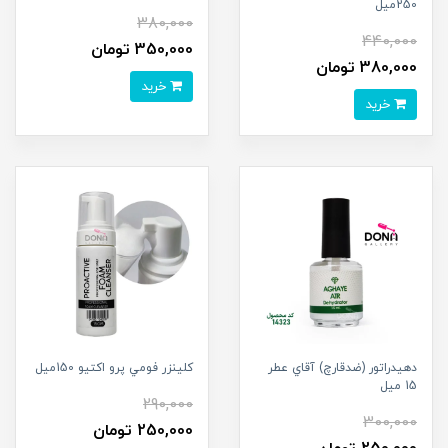
250ميل
380,000
440,000
350,000 تومان
380,000 تومان
خرید
خرید
دهيدراتور (ضدقارچ) آقاي عطر
کلينزر فومي پرو اکتيو 150ميل
15 ميل
290,000
300,000
250,000 تومان