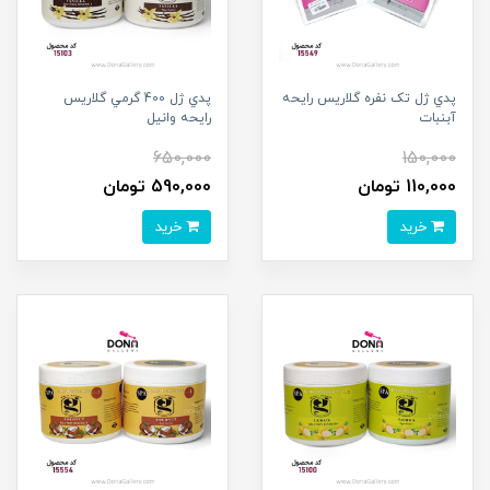
پدي ژل تک نفره گلاريس رايحه
پدي ژل 400 گرمي گلاريس
آبنبات
رايحه وانيل
650,000
150,000
110,000 تومان
590,000 تومان
خرید
خرید