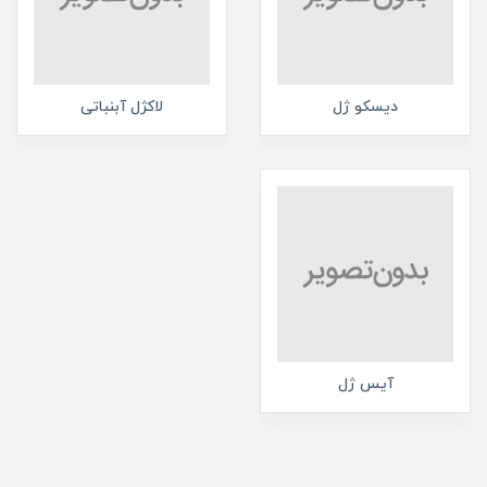
دیسکو ژل
لاکژل آبنباتی
آیس ژل