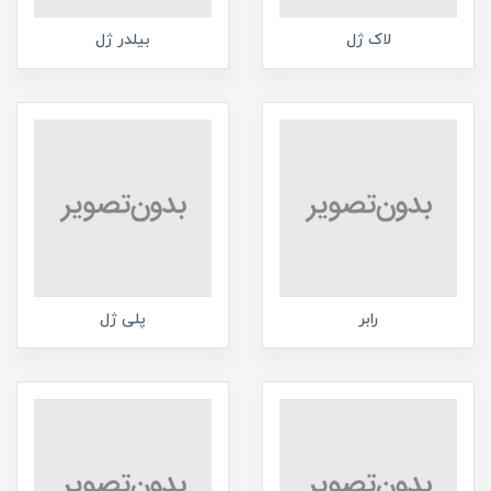
لاک ژل
بیلدر ژل
رابر
پلی ژل