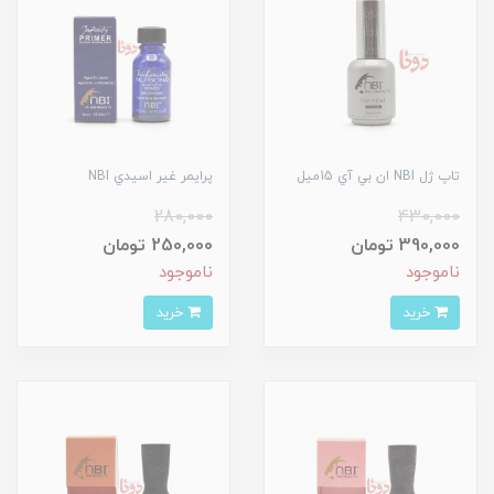
تاپ ژل NBI ان بي آي 15ميل
پرايمر غير اسيدي NBI
280,000
430,000
390,000 تومان
250,000 تومان
ناموجود
ناموجود
خرید
خرید