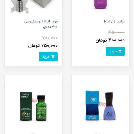
پرايمر ژل NBI
فرمر NBI آلومينيومي
300عددي
450,000
700,000
400,000 تومان
650,000 تومان
خرید
خرید