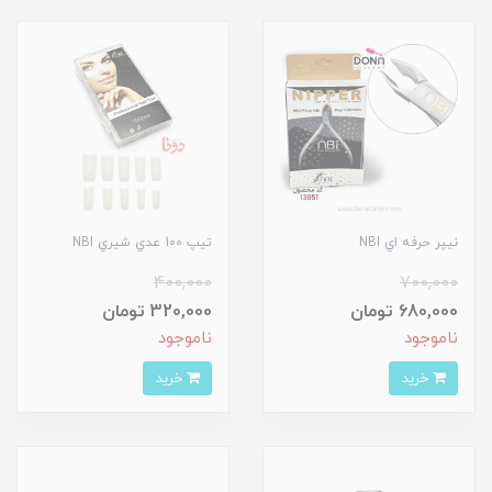
نيپر حرفه اي NBI
تيپ 100 عدي شيري NBI
400,000
700,000
680,000 تومان
320,000 تومان
ناموجود
ناموجود
خرید
خرید