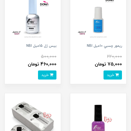
ريمور چسبي 10ميل NBI
بيس ژل 15ميل NBI
500,000
220,000
75,000 تومان
460,000 تومان
خرید
خرید