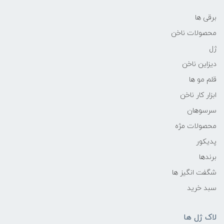
برقی ها
محصولات ناخن
ژل
دیزاین ناخن
قلم مو ها
ابزار کار ناخن
سرسوهان
محصولات مژه
پدیکور
برندها
شگفت انگیز ها
سبد خرید
لاک ژل ها