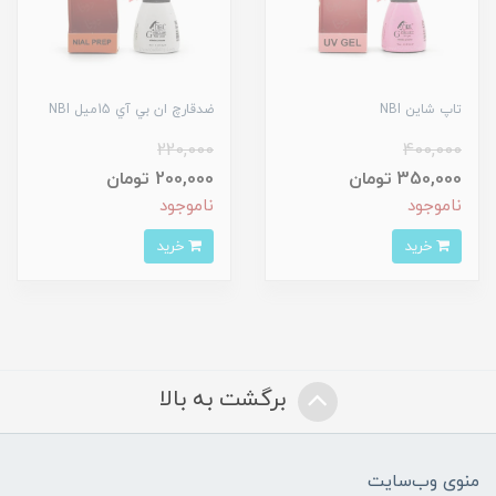
تاپ شاين NBI
ضدقارچ ان بي آي 15ميل NBI
220,000
400,000
350,000 تومان
200,000 تومان
ناموجود
ناموجود
خرید
خرید
برگشت به بالا
منوی وب‌سایت