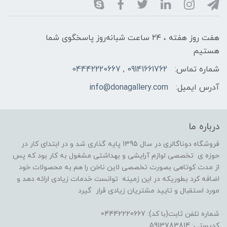
هفت روز هفته ، ۲۴ ساعت شبانه‌روز پاسخگوی شما
هستیم
شماره تماس:
09141661762 , 04442220667
آدرس ایمیل:
info@donagallery.com
درباره ما
فروشگاه دوناگالری در سال 1395 پایه گذاری شد و در ابتدای کار در
حوزه ی تخصصی لوازم آرایشی و بهداشتی مشغول به کار بود که پس
از مدت کوتاهی بصورت تخصصی لاین ناخن را هم به محصولات خود
اضافه کرد بطوریکه در این زمینه توانست خدمات زیادی ارائه دهد و
مورد استقبال و تایید مشتریان زیادی قرار گیرد
شماره تلفن ثابت(با کد): 04442220667
کدپستی: 5913783814