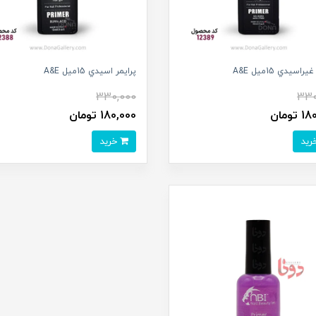
راسيدي 15ميل A&E
پرايمر اسيدي 15ميل A&E
330,000
330
تومان
180,000 تومان
خرید