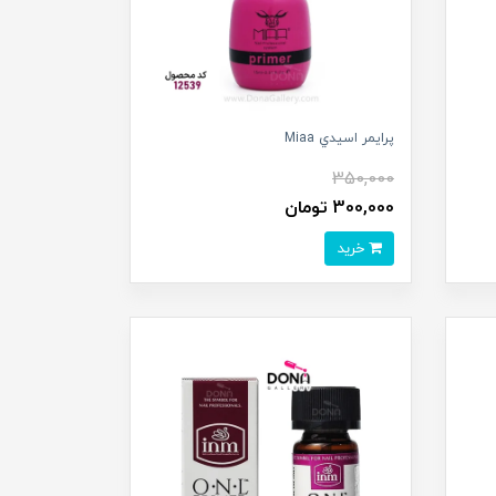
پرايمر اسيدي Miaa
350,000
300,000 تومان
خرید