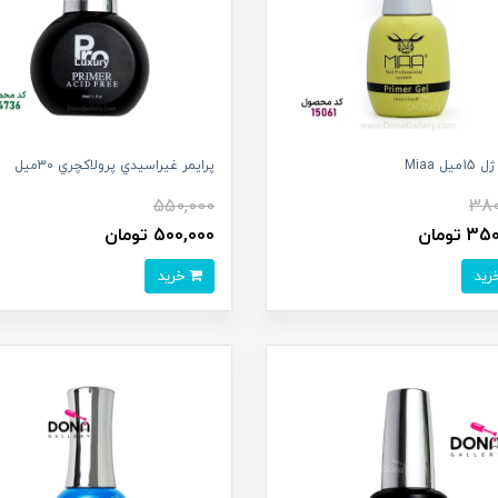
ميل Miaa
پرايمر غيراسيدي پرولاکچري 30ميل
550,000
380
 تومان
500,000 تومان
خرید