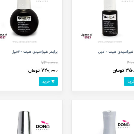
غيراسيدي هيت 10ميل
پرايمر غيراسيدي هيت 30ميل
730,000
400
 تومان
720,000 تومان
خرید