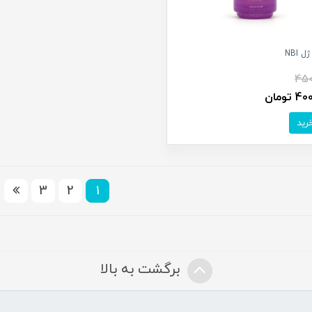
ل NBI
450
تومان
3
2
1
برگشت به بالا