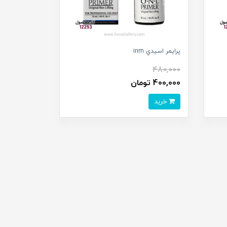
پرايمر اسيدي inm
480,000
400,000 تومان
خرید