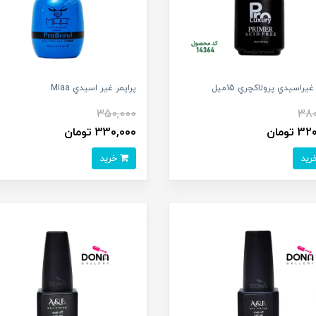
غيراسيدي پرولاکچري 15ميل
پرايمر غير اسيدي Miaa
350,000
380
 تومان
330,000 تومان
خرید