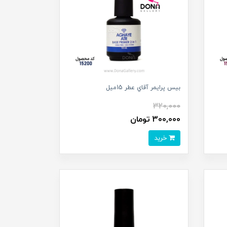
بيس پرايمر آقاي عطر 15ميل
320,000
300,000 تومان
خرید