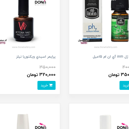
ان ام 15ميل
پرايمر اسيدي ويکتوريا نيلز
350,000
400
 تومان
320,000 تومان
خرید