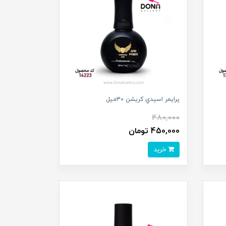
پرايمر اسيدي کريشن 30ميل
480,000
450,000 تومان
خرید