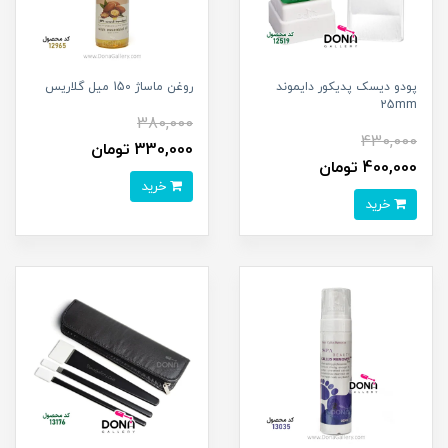
پودو ديسک پديکور دايموند
روغن ماساژ 150 ميل گلاريس
25mm
380,000
430,000
330,000 تومان
400,000 تومان
خرید
خرید