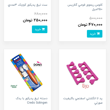
کلوس ريموور فومي گلاريس
ست تيغ پديکور کوچک 3عددي
250ميل
280,000
500,000
250,000 تومان
470,000 تومان
خرید
خرید
پد لا انگشتي اسفنجي باکيفيت
دسته تيغ پديکور با يدک
صورتي
Credo Solingen