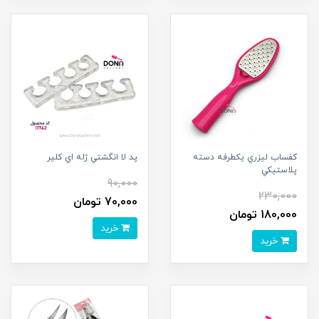
کفساب ليزري يکطرفه دسته
پد لا انگشتي ژله اي کلير
پلاستيکي
90,000
230,000
70,000 تومان
180,000 تومان
خرید
خرید