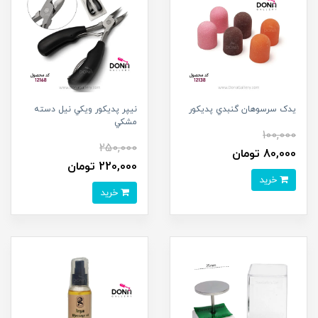
يدک سرسوهان گنبدي پديکور
نيپر پديکور ويکي نيل دسته
مشکي
100,000
250,000
80,000 تومان
220,000 تومان
خرید
خرید