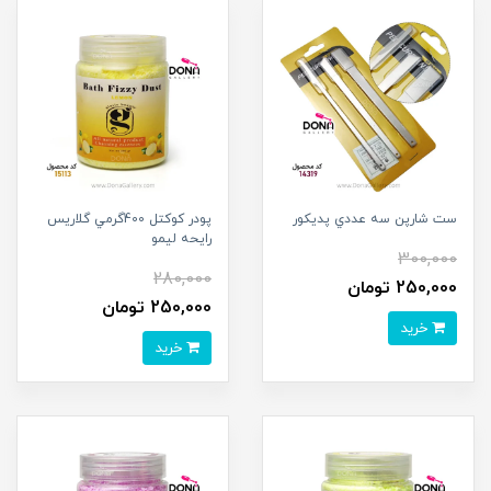
ست شارپن سه عددي پديکور
پودر کوکتل 400گرمي گلاريس
رايحه ليمو
300,000
280,000
250,000 تومان
250,000 تومان
خرید
خرید