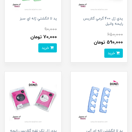
پدي ژل 400 گرمي گلاريس
پد لا انگشتي ژله اي سبز
رايحه وانيل
90,000
650,000
70,000 تومان
590,000 تومان
خرید
خرید
پد لا انگشتي ژله اي آبي
پدي ژل تک نفره گلاريس رايحه