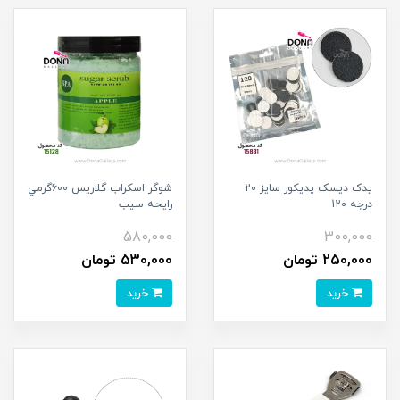
يدک ديسک پديکور سايز 20
شوگر اسکراب گلاريس 600گرمي
درجه 120
رايحه سيب
580,000
300,000
250,000 تومان
530,000 تومان
خرید
خرید