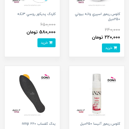
کلوس ريمور اسپري واته بيوتي
کاردک پديکور روسي 3تکه
250ميل
650,000
240,000
580,000 تومان
220,000 تومان
خرید
خرید
کلوس ريمور آنيسا 250ميل
يدک کفساب nmp 220