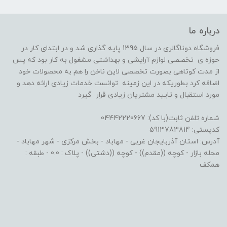
درباره ما
فروشگاه دوناگالری در سال 1395 پایه گذاری شد و در ابتدای کار در
حوزه ی تخصصی لوازم آرایشی و بهداشتی مشغول به کار بود که پس
از مدت کوتاهی بصورت تخصصی لاین ناخن را هم به محصولات خود
اضافه کرد بطوریکه در این زمینه توانست خدمات زیادی ارائه دهد و
مورد استقبال و تایید مشتریان زیادی قرار گیرد
شماره تلفن ثابت(با کد): 04442220667
کدپستی: 5913783814
آدرس: استان آذربایجان غربی - مهاباد - بخش مرکزی - شهر مهاباد -
محله بازار - کوچه ((مقدم)) - کوچه ((دشتی)) - پلاک : 0.0 - طبقه :
همکف