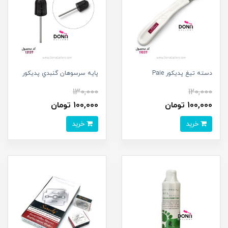
دسته تيغ پديکور Paie
پايه سرسوهان گنبدي پديکور
130,000
120,000
100,000 تومان
100,000 تومان
خرید
خرید