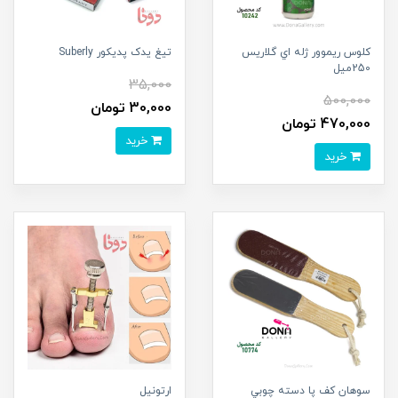
کلوس ريموور ژله اي گلاريس
تيغ يدک پديکور Suberly
250ميل
35,000
500,000
30,000 تومان
470,000 تومان
خرید
خرید
سوهان کف پا دسته چوبي
ارتونيل