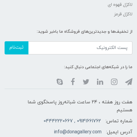
لاکژل قهوه ای
لاکژل قرمز
از تخفیف‌ها و جدیدترین‌های فروشگاه ما باخبر شوید:
ثبت‌نام
ما را در شبکه‌های اجتماعی دنبال کنید:
هفت روز هفته ، ۲۴ ساعت شبانه‌روز پاسخگوی شما
هستیم
شماره تماس:
09141661762 , 04442220667
آدرس ایمیل:
info@donagallery.com