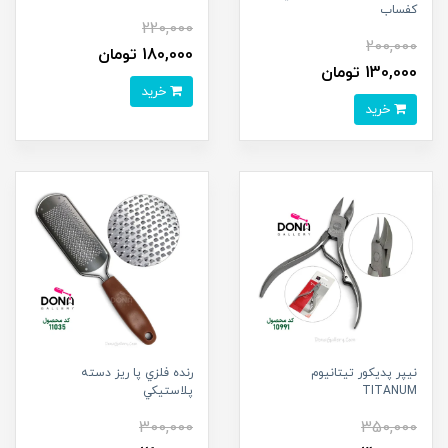
کفساب
220,000
200,000
180,000 تومان
130,000 تومان
خرید
خرید
نيپر پديکور تيتانيوم
رنده فلزي پا ريز دسته
TITANUM
پلاستيکي
300,000
350,000