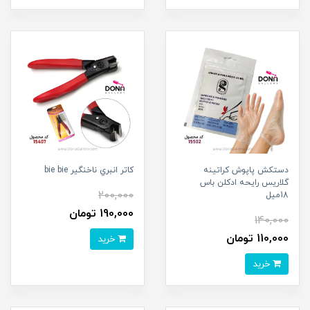
دستکش پاپوش کراتينه
کاتر انبري ناخنگير bie bie
گلاريس رايحه ادکلن باس
200,000
18ميل
190,000 تومان
140,000
110,000 تومان
خرید
خرید