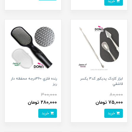
خرید
ابزار کاردک پديکور کد3 يکسر
رنده فلزي 360درجه محفظه دار
قاشقي
ريز
300,000
80,000
75,000 تومان
280,000 تومان
خرید
خرید