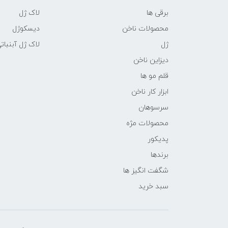
برقی ها
لاک ژل
محصولات ناخن
دیسکوژل
ژل
لاک ژل آبنبات
دیزاین ناخن
قلم مو ها
ابزار کار ناخن
سرسوهان
محصولات مژه
پدیکور
برندها
شگفت انگیز ها
سبد خرید