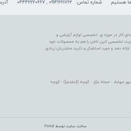
شماره تماس:
09141661762 , 04442220667
آدرس
یه گذاری شد و در ابتدای کار در حوزه ی تخصصی لوازم آرایشی و
رت تخصصی لاین ناخن را هم به محصولات خود
رائه دهد و مورد استقبال و تایید مشتریان زیادی
 مهاباد - محله بازار - کوچه ((مقدم)) - کوچه
ساخت سایت توسط
Portal