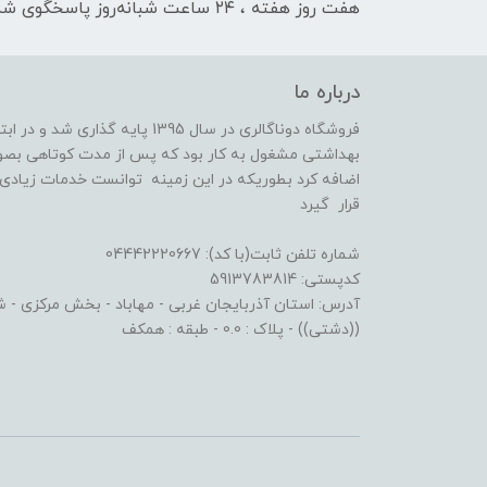
هفت روز هفته ، ۲۴ ساعت شبانه‌روز پاسخگوی شما هستیم
درباره ما
فروشگاه دوناگالری در سال 1395 پا
بهداشتی مشغول به کار بود که پس از مدت کوتاهی بصو
اضافه کرد بطوریکه در این زمینه توانست خدمات زیادی ا
قرار گیرد
شماره تلفن ثابت(با کد): 04442220667
کدپستی: 5913783814
آدرس: استان آذربایجان غربی - مهاباد - بخش مرکزی - شهر
((دشتی)) - پلاک : 0.0 - طبقه : همکف