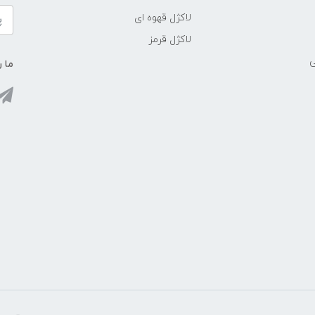
لاکژل قهوه ای
لاکژل قرمز
ی
ما ر