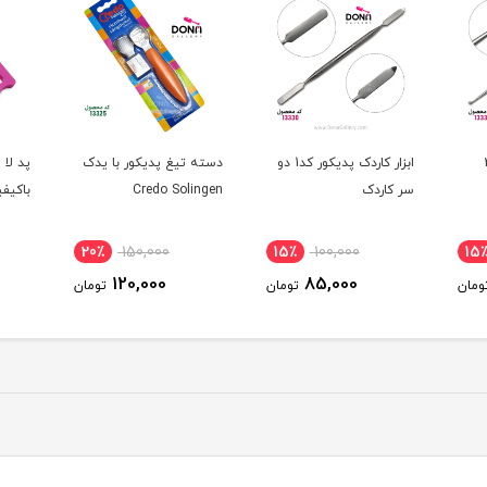
بزار کاردک پديکور کد1 دو
دسته تيغ پديکور با يدک
پد لا انگشتي اسفنجي
ست تي
Credo Solingen
باکيفيت صورتي
3عددي
17٪
30,000
20٪
150,000
15
25,000
120,000
ومان
تومان
تومان