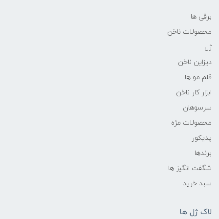
برقی ها
محصولات ناخن
ژل
دیزاین ناخن
قلم مو ها
ابزار کار ناخن
سرسوهان
محصولات مژه
پدیکور
برندها
شگفت انگیز ها
سبد خرید
لاک ژل ها