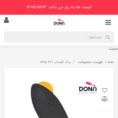
قیمت ها به روز می باشد. 1405/05/14
سبت
خانه
فهرست محصولات
يدک کفساب nmp 220