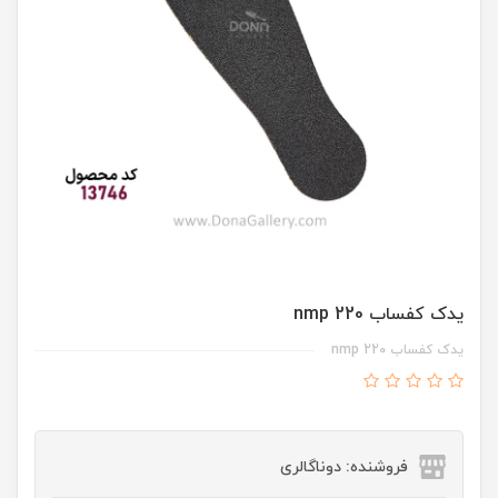
يدک کفساب nmp 220
يدک کفساب nmp 220
فروشنده: دوناگالری