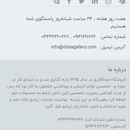
هفت روز هفته ، ۲۴ ساعت شبانه‌روز پاسخگوی شما
هستیم
شماره تماس:
09141661762 , 04442220667
آدرس ایمیل:
info@donagallery.com
درباره ما
فروشگاه دوناگالری در سال 1395 پایه گذاری شد و در ابتدای کار در
حوزه ی تخصصی لوازم آرایشی و بهداشتی مشغول به کار بود که پس
از مدت کوتاهی بصورت تخصصی لاین ناخن را هم به محصولات خود
اضافه کرد بطوریکه در این زمینه توانست خدمات زیادی ارائه دهد و
مورد استقبال و تایید مشتریان زیادی قرار گیرد
شماره تلفن ثابت(با کد): 04442220667
کدپستی: 5913783814