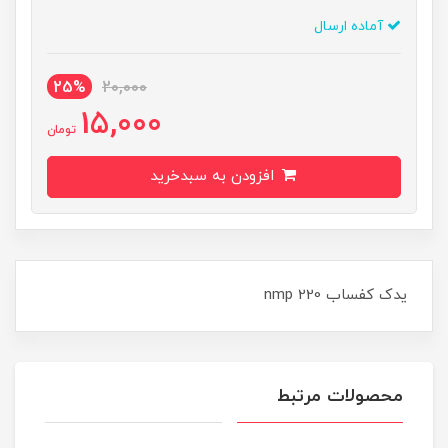
آماده ارسال
25%
20,000
15,000
تومان
افزودن به سبدخرید
يدک کفساب nmp 220
محصولات مرتبط