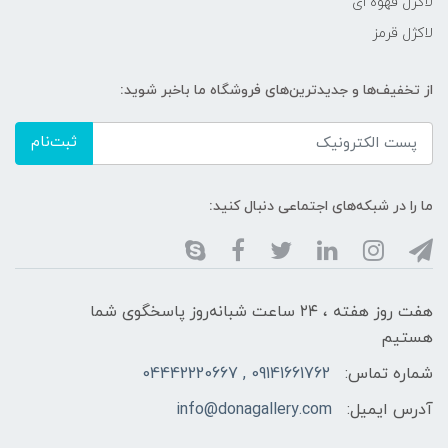
لاکژل قهوه ای
لاکژل قرمز
از تخفیف‌ها و جدیدترین‌های فروشگاه ما باخبر شوید:
ثبت‌نام
ما را در شبکه‌های اجتماعی دنبال کنید:
هفت روز هفته ، ۲۴ ساعت شبانه‌روز پاسخگوی شما
هستیم
شماره تماس:
09141661762 , 04442220667
آدرس ایمیل:
info@donagallery.com