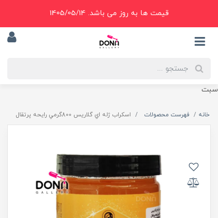
قیمت ها به روز می باشد. 1405/05/14
سبت
خانه
فهرست محصولات
اسکراب ژله اي گلاريس 800گرمي رايحه پرتقال