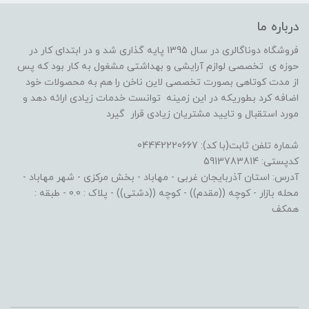
درباره ما
فروشگاه دوناگالری در سال 1395 پایه گذاری شد و در ابتدای کار در
حوزه ی تخصصی لوازم آرایشی و بهداشتی مشغول به کار بود که پس
از مدت کوتاهی بصورت تخصصی لاین ناخن را هم به محصولات خود
اضافه کرد بطوریکه در این زمینه توانست خدمات زیادی ارائه دهد و
مورد استقبال و تایید مشتریان زیادی قرار گیرد
شماره تلفن ثابت(با کد): 04442220667
کدپستی: 5913783814
آدرس: استان آذربایجان غربی - مهاباد - بخش مرکزی - شهر مهاباد -
محله بازار - کوچه ((مقدم)) - کوچه ((دشتی)) - پلاک : 0.0 - طبقه :
همکف