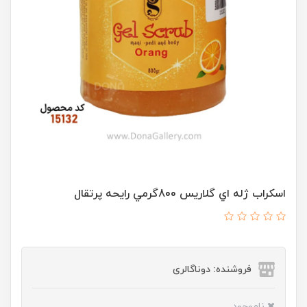
اسکراب ژله اي گلاريس 800گرمي رايحه پرتقال
فروشنده: دوناگالری
ناموجود