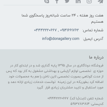
هفت روز هفته ، ۲۴ ساعت شبانه‌روز پاسخگوی شما
هستیم
شماره تماس:
09141661762 , 04442220667
آدرس ایمیل:
info@donagallery.com
درباره ما
فروشگاه دوناگالری در سال 1395 پایه گذاری شد و در ابتدای کار در
حوزه ی تخصصی لوازم آرایشی و بهداشتی مشغول به کار بود که پس
از مدت کوتاهی بصورت تخصصی لاین ناخن را هم به محصولات خود
اضافه کرد بطوریکه در این زمینه توانست خدمات زیادی ارائه دهد و
مورد استقبال و تایید مشتریان زیادی قرار گیرد
شماره تلفن ثابت(با کد): 04442220667
کدپستی: 5913783814