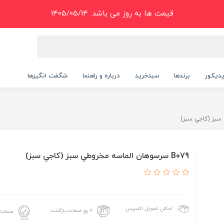
قیمت ها به روز می باشد. 1405/05/14
دیکور
برندها
سبدخرید
درباره و راهنما
شگفت انگیزها
B079 سرسوهان الماسه مخروطي سبز (کاجي سبز)
امکان تحویل اکسپرس
۷ روز ضمانت بازگشت
ضمانت 