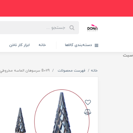
دسته‌بندی کالاها
خانه
ابزار کار ناخن
پ
سبت
خانه
فهرست محصولات
B079 سرسوهان الماسه مخروطي سبز (کاجي سبز)