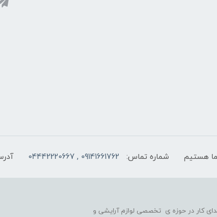
شماره تماس:
09141661762 , 04442220667
آدرس
یه گذاری شد و در ابتدای کار در حوزه ی تخصصی لوازم آرایشی و