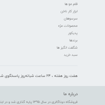
قلم مو ها
ابزار کار ناخن
سرسوهان
محصولات مژه
پدیکور
برندها
شگفت انگیز ها
سبد خرید
هفت روز هفته ، ۲۴ ساعت شبانه‌روز پاسخگوی شما هستیم
درباره ما
فروشگاه دوناگالری در سال 1395 پا