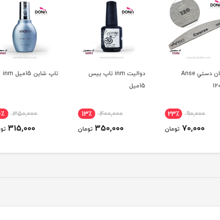
دواليت inm تاپ بيس
تاپ شاين 15ميل inm
پرايم
15ميل
30ميل
10٪
350,000
13٪
400,000
23
315,000
350,000
ومان
تومان
تومان