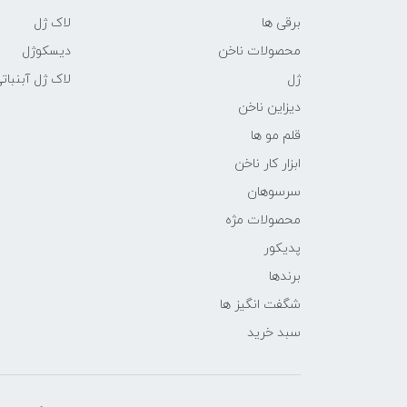
برقی ها
لاک ژل
محصولات ناخن
دیسکوژل
ژل
لاک ژل آبنبات
دیزاین ناخن
قلم مو ها
ابزار کار ناخن
سرسوهان
محصولات مژه
پدیکور
برندها
شگفت انگیز ها
سبد خرید