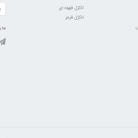
لاکژل قهوه ای
لاکژل قرمز
ی
ما ر