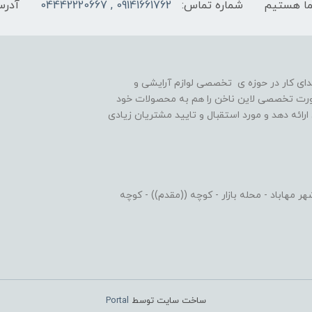
شماره تماس:
09141661762 , 04442220667
آدرس
یه گذاری شد و در ابتدای کار در حوزه ی تخصصی لوازم آرایشی و
رت تخصصی لاین ناخن را هم به محصولات خود
رائه دهد و مورد استقبال و تایید مشتریان زیادی
 مهاباد - محله بازار - کوچه ((مقدم)) - کوچه
ساخت سایت توسط
Portal