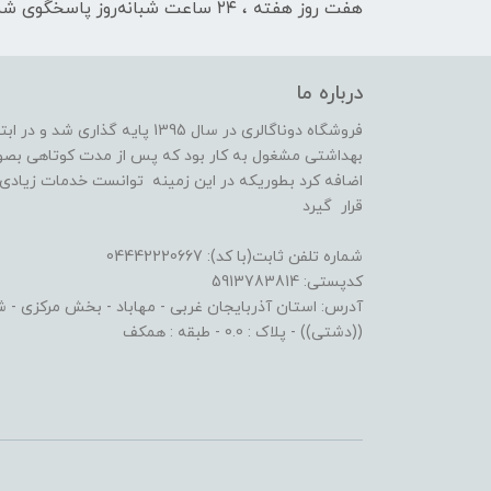
هفت روز هفته ، ۲۴ ساعت شبانه‌روز پاسخگوی شما هستیم
درباره ما
فروشگاه دوناگالری در سال 1395 پا
بهداشتی مشغول به کار بود که پس از مدت کوتاهی بصو
اضافه کرد بطوریکه در این زمینه توانست خدمات زیادی ا
قرار گیرد
شماره تلفن ثابت(با کد): 04442220667
کدپستی: 5913783814
آدرس: استان آذربایجان غربی - مهاباد - بخش مرکزی - شهر
((دشتی)) - پلاک : 0.0 - طبقه : همکف