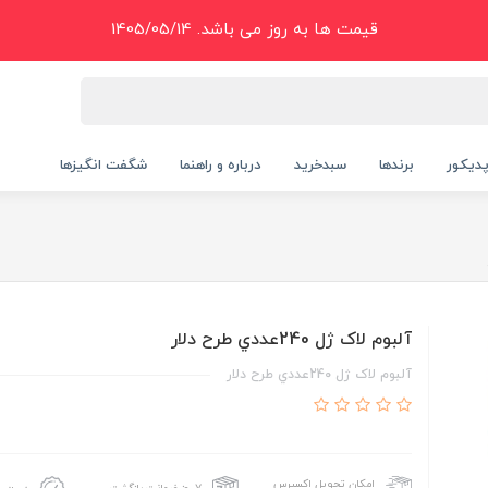
قیمت ها به روز می باشد. 1405/05/14
دیکور
برندها
سبدخرید
درباره و راهنما
شگفت انگیزها
آلبوم لاک ژل 240عددي طرح دلار
آلبوم لاک ژل 240عددي طرح دلار
امکان تحویل اکسپرس