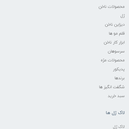
محصولات ناخن
ژل
دیزاین ناخن
قلم مو ها
ابزار کار ناخن
سرسوهان
محصولات مژه
پدیکور
برندها
شگفت انگیز ها
سبد خرید
لاک ژل ها
لاک ژل