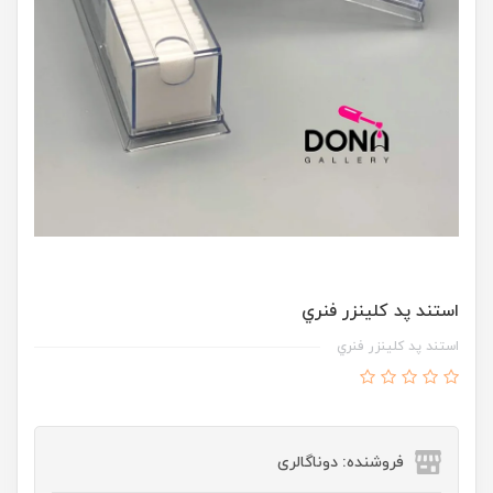
استند پد کلينزر فنري
استند پد کلينزر فنري
فروشنده: دوناگالری