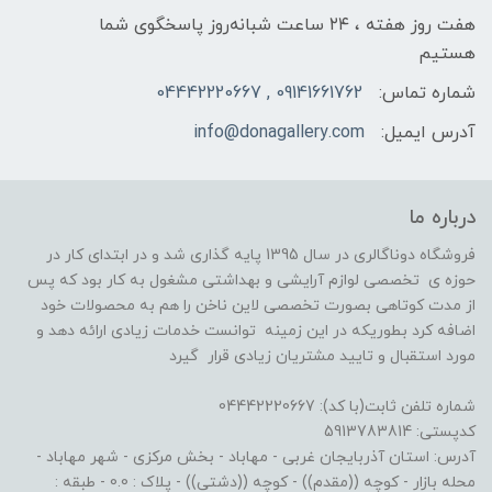
هفت روز هفته ، ۲۴ ساعت شبانه‌روز پاسخگوی شما
هستیم
شماره تماس:
09141661762 , 04442220667
آدرس ایمیل:
info@donagallery.com
درباره ما
فروشگاه دوناگالری در سال 1395 پایه گذاری شد و در ابتدای کار در
حوزه ی تخصصی لوازم آرایشی و بهداشتی مشغول به کار بود که پس
از مدت کوتاهی بصورت تخصصی لاین ناخن را هم به محصولات خود
اضافه کرد بطوریکه در این زمینه توانست خدمات زیادی ارائه دهد و
مورد استقبال و تایید مشتریان زیادی قرار گیرد
شماره تلفن ثابت(با کد): 04442220667
کدپستی: 5913783814
آدرس: استان آذربایجان غربی - مهاباد - بخش مرکزی - شهر مهاباد -
محله بازار - کوچه ((مقدم)) - کوچه ((دشتی)) - پلاک : 0.0 - طبقه :