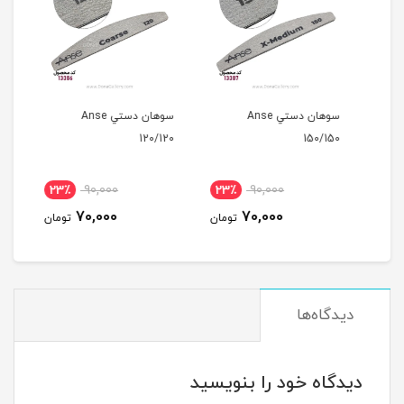
لز
سوهان دستي Anse
سوهان دستي Anse
150/150
120/120
15ميل
23٪
90,000
23٪
90,000
1
70,000
70,000
مان
تومان
تومان
دیدگاه‌ها
دیدگاه خود را بنویسید