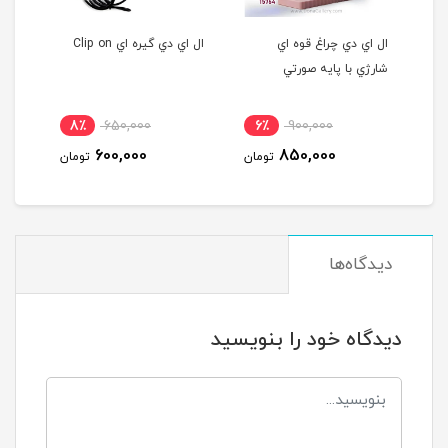
ال اي دي چراغ قوه اي
ال اي دي گيره اي Clip on
شارژي با پايه صورتي
8٪
650,000
6٪
900,000
مان
600,000
850,000
تومان
تومان
دیدگاه‌ها
دیدگاه خود را بنویسید