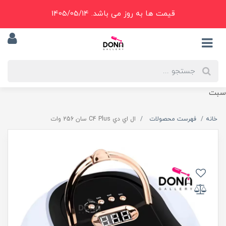
قیمت ها به روز می باشد. 1405/05/14
سبت
خانه
فهرست محصولات
ال اي دي C4 Plus سان 256 وات