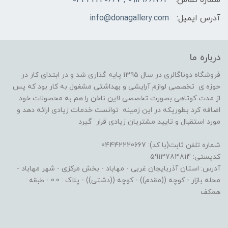
آدرس ایمیل:
info@donagallery.com
درباره ما
فروشگاه دوناگالری در سال 1395 پایه گذاری شد و در ابتدای کار در
حوزه ی تخصصی لوازم آرایشی و بهداشتی مشغول به کار بود که پس
از مدت کوتاهی بصورت تخصصی لاین ناخن را هم به محصولات خود
اضافه کرد بطوریکه در این زمینه توانست خدمات زیادی ارائه دهد و
مورد استقبال و تایید مشتریان زیادی قرار گیرد
شماره تلفن ثابت(با کد): 04442220667
کدپستی: 5913783814
آدرس: استان آذربایجان غربی - مهاباد - بخش مرکزی - شهر مهاباد -
محله بازار - کوچه ((مقدم)) - کوچه ((دشتی)) - پلاک : 0.0 - طبقه :
همکف