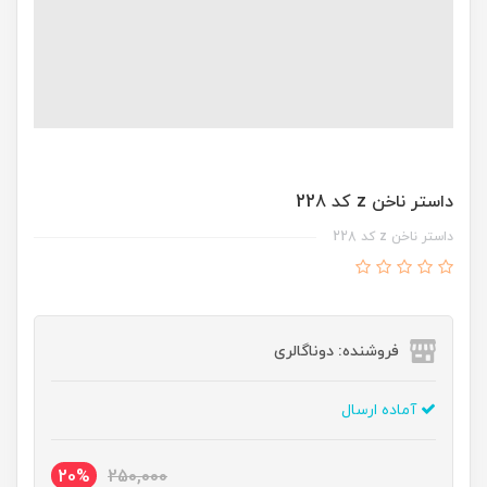
داستر ناخن z کد 228
داستر ناخن z کد 228
فروشنده: دوناگالری
آماده ارسال
20%
250,000