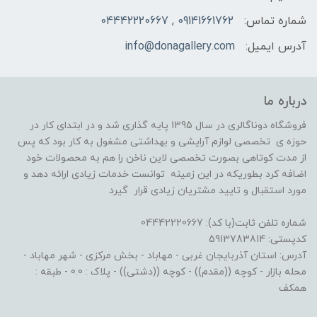
شماره تماس:
09141661762 , 04442220667
آدرس ایمیل:
info@donagallery.com
درباره ما
فروشگاه دوناگالری در سال 1395 پایه گذاری شد و در ابتدای کار در
حوزه ی تخصصی لوازم آرایشی و بهداشتی مشغول به کار بود که پس
از مدت کوتاهی بصورت تخصصی لاین ناخن را هم به محصولات خود
اضافه کرد بطوریکه در این زمینه توانست خدمات زیادی ارائه دهد و
مورد استقبال و تایید مشتریان زیادی قرار گیرد
شماره تلفن ثابت(با کد): 04442220667
کدپستی: 5913783814
آدرس: استان آذربایجان غربی - مهاباد - بخش مرکزی - شهر مهاباد -
محله بازار - کوچه ((مقدم)) - کوچه ((دشتی)) - پلاک : 0.0 - طبقه :
همکف