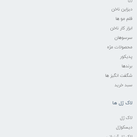
دیزاین ناخن
قلم مو ها
ابزار کار ناخن
سرسوهان
محصولات مژه
پدیکور
برندها
شگفت انگیز ها
سبد خرید
لاک ژل ها
لاک ژل
دیسکوژل
لاک ژل آبنباتی