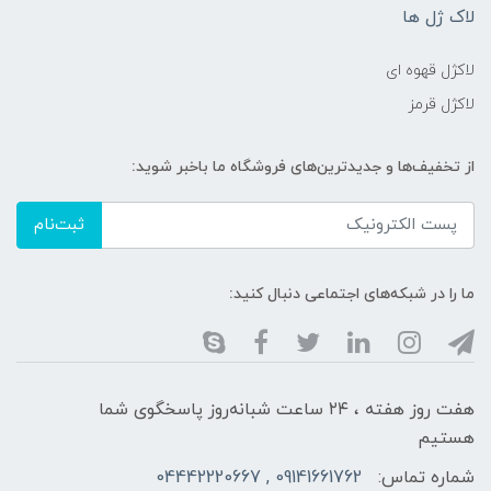
لاک ژل ها
لاکژل قهوه ای
لاکژل قرمز
از تخفیف‌ها و جدیدترین‌های فروشگاه ما باخبر شوید:
ثبت‌نام
ما را در شبکه‌های اجتماعی دنبال کنید:
هفت روز هفته ، ۲۴ ساعت شبانه‌روز پاسخگوی شما
هستیم
شماره تماس:
09141661762 , 04442220667