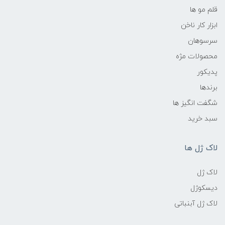
قلم مو ها
ابزار کار ناخن
سرسوهان
محصولات مژه
پدیکور
برندها
شگفت انگیز ها
سبد خرید
لاک ژل ها
لاک ژل
دیسکوژل
لاک ژل آبنباتی