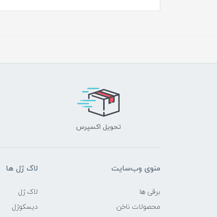
تحویل اکسپرس
منوی وب‌سایت
لاک ژل ها
برقی ها
لاک ژل
محصولات ناخن
دیسکوژل