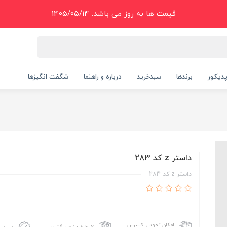
قیمت ها به روز می باشد. 1405/05/14
دیکور
برندها
سبدخرید
درباره و راهنما
شگفت انگیزها
داستر z کد 283
داستر z کد 283
امکان تحویل اکسپرس