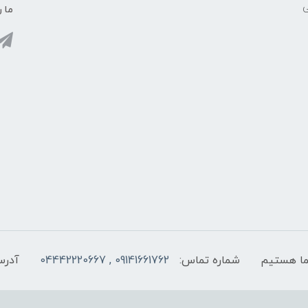
ی
ما ر
شماره تماس:
09141661762 , 04442220667
آدرس