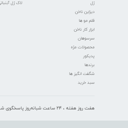
ژل
لاک ژل آبنبات
دیزاین ناخن
قلم مو ها
ابزار کار ناخن
سرسوهان
محصولات مژه
پدیکور
برندها
شگفت انگیز ها
سبد خرید
هفت روز هفته ، ۲۴ ساعت شبانه‌روز پاسخگوی شما هستیم