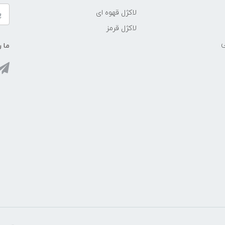
لاکژل قهوه ای
لاکژل قرمز
ی
ما ر