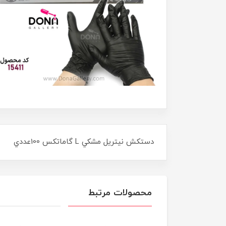
دستکش نيتريل مشکي L گاماتکس 100عددي
محصولات مرتبط