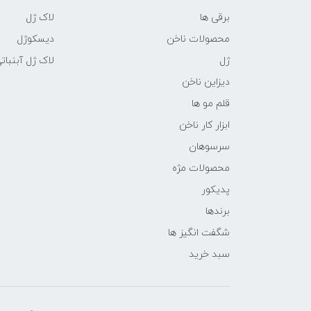
برقی ها
لاک ژل
محصولات ناخن
دیسکوژل
ژل
لاک ژل آبنبات
دیزاین ناخن
قلم مو ها
ابزار کار ناخن
سرسوهان
محصولات مژه
پدیکور
برندها
شگفت انگیز ها
سبد خرید