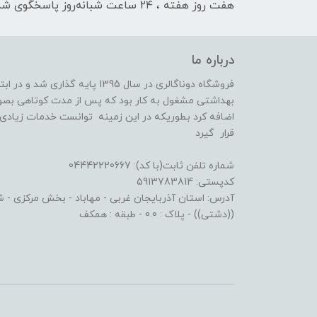
هفت روز هفته ، ۲۴ ساعت شبانه‌روز پاسخگوی شما هستیم
درباره ما
فروشگاه دوناگالری در سال 1395 پا
بهداشتی مشغول به کار بود که پس از مدت کوتاهی بصو
اضافه کرد بطوریکه در این زمینه توانست خدمات زیادی ا
قرار گیرد
شماره تلفن ثابت(با کد): 04442220667
کدپستی: 5913783814
آدرس: استان آذربایجان غربی - مهاباد - بخش مرکزی - شهر
((دشتی)) - پلاک : 0.0 - طبقه : همکف