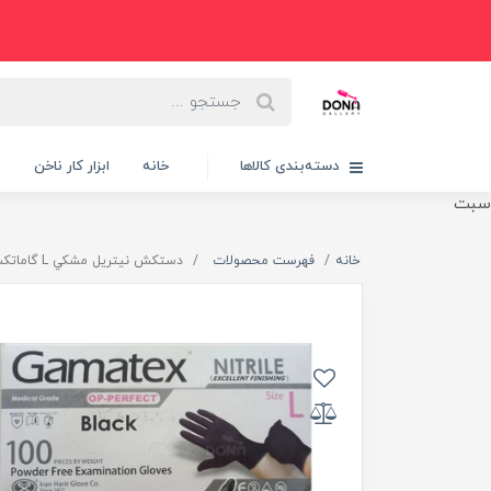
دسته‌بندی کالاها
خانه
ابزار کار ناخن
پ
سبت
خانه
فهرست محصولات
دستکش نيتريل مشکي L گاماتکس 100عددي