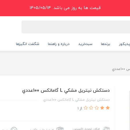
قیمت ها به روز می باشد. 1405/05/14
دیکور
برندها
سبدخرید
درباره و راهنما
شگفت انگیزها
دستکش نيتريل مشکي L گاماتکس 100عددي
دستکش نيتريل مشکي L گاماتکس 100عددي
از 1
امکان تحویل اکسپرس