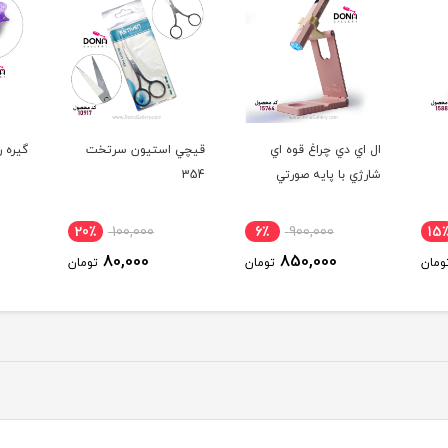
قيچي استيون سرتخت
گيره ريمو کليپسي بنفش
گيره 
354
6٪
90,000
20٪
100,000
6٪
85,000
80,000
ومان
تومان
تومان