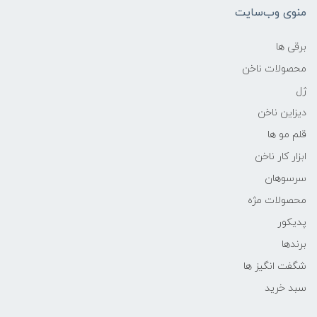
منوی وب‌سایت
برقی ها
محصولات ناخن
ژل
دیزاین ناخن
قلم مو ها
ابزار کار ناخن
سرسوهان
محصولات مژه
پدیکور
برندها
شگفت انگیز ها
سبد خرید