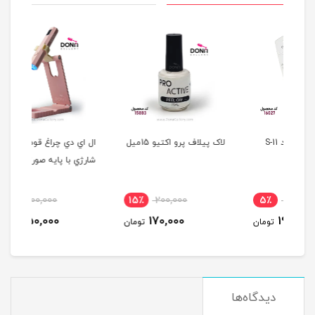
S-1
لاک پيلاف پرو اکتيو 15ميل
ال اي دي چراغ قوه اي
قيچ
شارژي با پايه صورتي
354
6٪
900,000
15٪
200,000
5
850,000
170,000
مان
تومان
تومان
دیدگاه‌ها