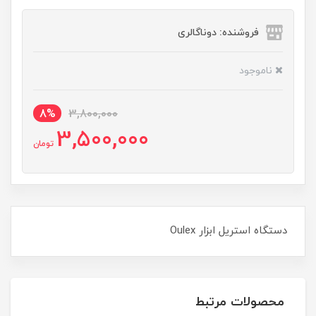
فروشنده: دوناگالری
ناموجود
8%
3,800,000
3,500,000
تومان
دستگاه استريل ابزار Oulex
محصولات مرتبط