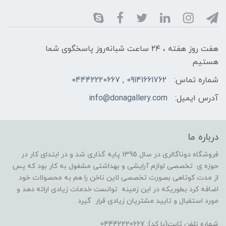
هفت روز هفته ، ۲۴ ساعت شبانه‌روز پاسخگوی شما
هستیم
شماره تماس:
09141661762 , 04442220667
آدرس ایمیل:
info@donagallery.com
درباره ما
فروشگاه دوناگالری در سال 1395 پایه گذاری شد و در ابتدای کار در
حوزه ی تخصصی لوازم آرایشی و بهداشتی مشغول به کار بود که پس
از مدت کوتاهی بصورت تخصصی لاین ناخن را هم به محصولات خود
اضافه کرد بطوریکه در این زمینه توانست خدمات زیادی ارائه دهد و
مورد استقبال و تایید مشتریان زیادی قرار گیرد
شماره تلفن ثابت(با کد): 04442220667