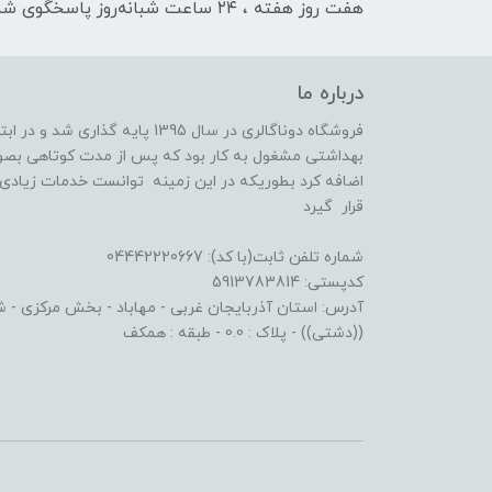
هفت روز هفته ، ۲۴ ساعت شبانه‌روز پاسخگوی شما هستیم
درباره ما
فروشگاه دوناگالری در سال 1395 پا
بهداشتی مشغول به کار بود که پس از مدت کوتاهی بصو
اضافه کرد بطوریکه در این زمینه توانست خدمات زیادی ا
قرار گیرد
شماره تلفن ثابت(با کد): 04442220667
کدپستی: 5913783814
آدرس: استان آذربایجان غربی - مهاباد - بخش مرکزی - شهر
((دشتی)) - پلاک : 0.0 - طبقه : همکف