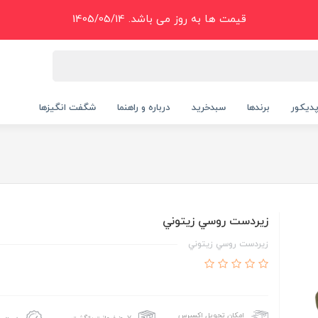
قیمت ها به روز می باشد. 1405/05/14
دیکور
برندها
سبدخرید
درباره و راهنما
شگفت انگیزها
زيردست روسي زيتوني
زيردست روسي زيتوني
امکان تحویل اکسپرس