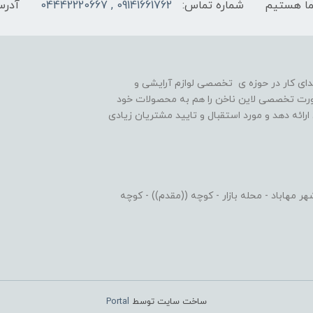
شماره تماس:
09141661762 , 04442220667
آدرس
یه گذاری شد و در ابتدای کار در حوزه ی تخصصی لوازم آرایشی و
رت تخصصی لاین ناخن را هم به محصولات خود
رائه دهد و مورد استقبال و تایید مشتریان زیادی
 مهاباد - محله بازار - کوچه ((مقدم)) - کوچه
ساخت سایت توسط
Portal