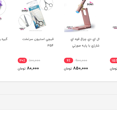
قيچي استيون سرتخت
گيره ريمو کليپسي بنفش
گيره 
354
6٪
90,000
20٪
100,000
6٪
85,000
80,000
ومان
تومان
تومان