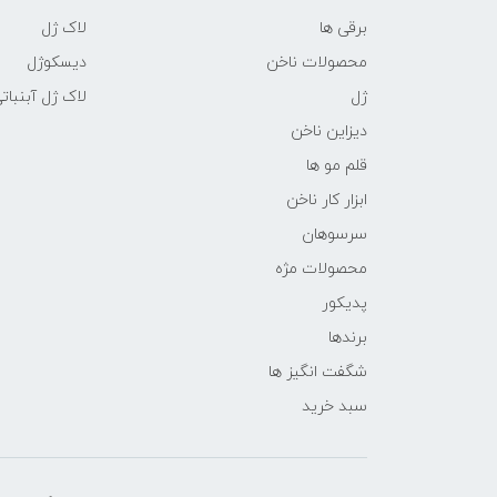
برقی ها
لاک ژل
محصولات ناخن
دیسکوژل
ژل
لاک ژل آبنبات
دیزاین ناخن
قلم مو ها
ابزار کار ناخن
سرسوهان
محصولات مژه
پدیکور
برندها
شگفت انگیز ها
سبد خرید