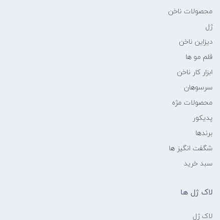
محصولات ناخن
ژل
دیزاین ناخن
قلم مو ها
ابزار کار ناخن
سرسوهان
محصولات مژه
پدیکور
برندها
شگفت انگیز ها
سبد خرید
لاک ژل ها
لاک ژل