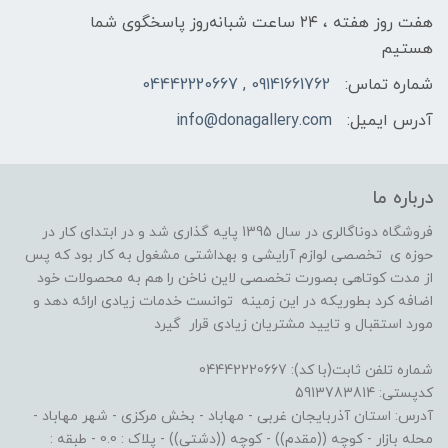
هفت روز هفته ، ۲۴ ساعت شبانه‌روز پاسخگوی شما
هستیم
شماره تماس:
09141661762 , 04442220667
آدرس ایمیل:
info@donagallery.com
درباره ما
فروشگاه دوناگالری در سال 1395 پایه گذاری شد و در ابتدای کار در
حوزه ی تخصصی لوازم آرایشی و بهداشتی مشغول به کار بود که پس
از مدت کوتاهی بصورت تخصصی لاین ناخن را هم به محصولات خود
اضافه کرد بطوریکه در این زمینه توانست خدمات زیادی ارائه دهد و
مورد استقبال و تایید مشتریان زیادی قرار گیرد
شماره تلفن ثابت(با کد): 04442220667
کدپستی: 5913783814
آدرس: استان آذربایجان غربی - مهاباد - بخش مرکزی - شهر مهاباد -
محله بازار - کوچه ((مقدم)) - کوچه ((دشتی)) - پلاک : 0.0 - طبقه :