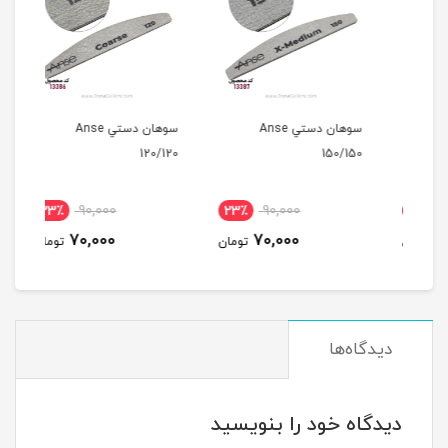
لز
سوهان دستي Anse
سوهان دستي Anse
150/150
120/120
15ميل
23٪
90,000
23٪
90,000
1
70,000
70,000
مان
تومان
تومان
دیدگاه‌ها
دیدگاه خود را بنویسید