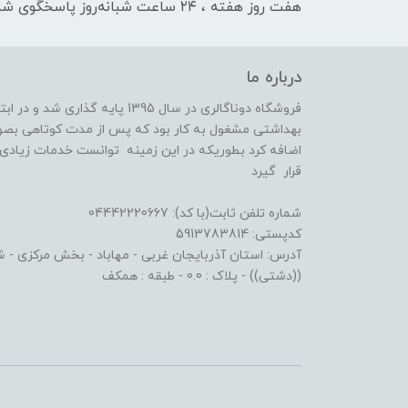
هفت روز هفته ، ۲۴ ساعت شبانه‌روز پاسخگوی شما هستیم
درباره ما
فروشگاه دوناگالری در سال 1395 پا
بهداشتی مشغول به کار بود که پس از مدت کوتاهی بصو
اضافه کرد بطوریکه در این زمینه توانست خدمات زیادی ا
قرار گیرد
شماره تلفن ثابت(با کد): 04442220667
کدپستی: 5913783814
آدرس: استان آذربایجان غربی - مهاباد - بخش مرکزی - شهر
((دشتی)) - پلاک : 0.0 - طبقه : همکف