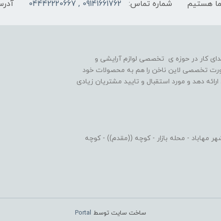
شماره تماس:
09141661762 , 04442220667
آدرس
یه گذاری شد و در ابتدای کار در حوزه ی تخصصی لوازم آرایشی و
رت تخصصی لاین ناخن را هم به محصولات خود
رائه دهد و مورد استقبال و تایید مشتریان زیادی
 مهاباد - محله بازار - کوچه ((مقدم)) - کوچه
ساخت سایت توسط
Portal