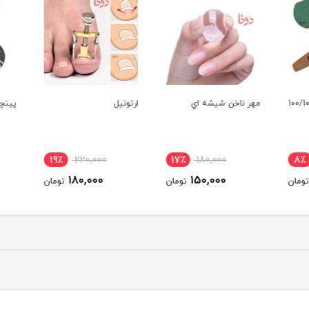
مهر ناخن شيشه اي
ارتونيل
پينچر 
19٪
220,000
17٪
180,000
8٪
180,000
150,000
ومان
تومان
تومان