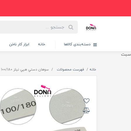
دسته‌بندی کالاها
خانه
ابزار کار ناخن
پ
سبت
خانه
فهرست محصولات
سوهان دستي هپي نيلز 100/180