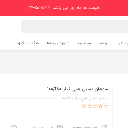
قیمت ها به روز می باشد. 1405/05/14
دیکور
برندها
سبدخرید
درباره و راهنما
شگفت انگیزها
سوهان دستي هپي نيلز 100/180
سوهان دستي هپي نيلز 100/180
امکان تحویل اکسپرس