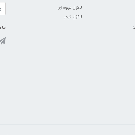
لاکژل قهوه ای
لاکژل قرمز
ی
ما ر