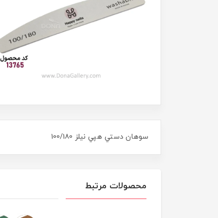
سوهان دستي هپي نيلز 100/180
محصولات مرتبط