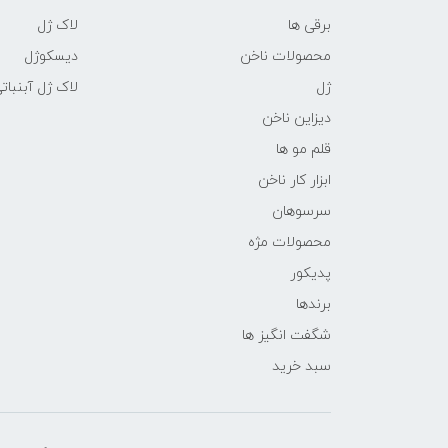
برقی ها
لاک ژل
محصولات ناخن
دیسکوژل
ژل
لاک ژل آبنبات
دیزاین ناخن
قلم مو ها
ابزار کار ناخن
سرسوهان
محصولات مژه
پدیکور
برندها
شگفت انگیز ها
سبد خرید