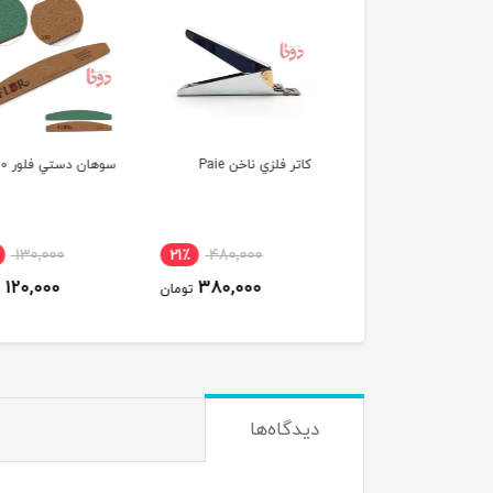
 زن فلزي معمولي
کاتر فلزي ناخن Paie
سوهان دستي فلور 100/100
130,000
21٪
480,000
20٪
50,000
120,000
380,000
40,000
تومان
تومان
ت
دیدگاه‌ها