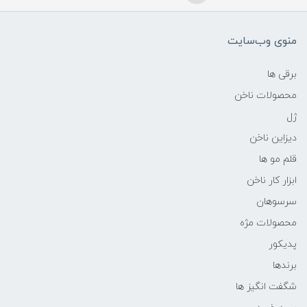
منوی وب‌سایت
برقی ها
محصولات ناخن
ژل
دیزاین ناخن
قلم مو ها
ابزار کار ناخن
سرسوهان
محصولات مژه
پدیکور
برندها
شگفت انگیز ها