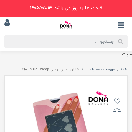
قیمت ها به روز می باشد. 1405/05/14
سبت
خانه
فهرست محصولات
شابلون فلزي روسي Go Stamp کد 190