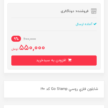
فروشنده: دوناگالری
آماده ارسال
9%
600,000
550,000
تومان
افزودن به سبدخرید
شابلون فلزي روسي Go Stamp کد 190