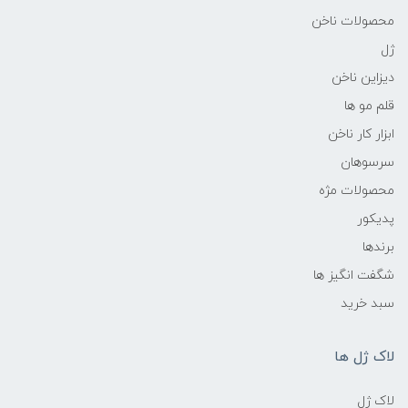
محصولات ناخن
ژل
دیزاین ناخن
قلم مو ها
ابزار کار ناخن
سرسوهان
محصولات مژه
پدیکور
برندها
شگفت انگیز ها
سبد خرید
لاک ژل ها
لاک ژل