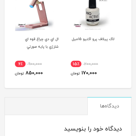
S-1
لاک پيلاف پرو اکتيو 15ميل
ال اي دي چراغ قوه اي
قيچ
شارژي با پايه صورتي
354
6٪
900,000
15٪
200,000
5
850,000
170,000
مان
تومان
تومان
دیدگاه‌ها
دیدگاه خود را بنویسید