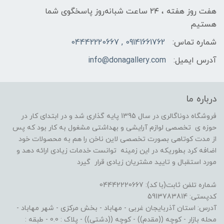
هفت روز هفته ، ۲۴ ساعت شبانه‌روز پاسخگوی شما
هستیم
شماره تماس:
09141661762 , 04442220667
آدرس ایمیل:
info@donagallery.com
درباره ما
فروشگاه دوناگالری در سال 1395 پایه گذاری شد و در ابتدای کار در
حوزه ی تخصصی لوازم آرایشی و بهداشتی مشغول به کار بود که پس
از مدت کوتاهی بصورت تخصصی لاین ناخن را هم به محصولات خود
اضافه کرد بطوریکه در این زمینه توانست خدمات زیادی ارائه دهد و
مورد استقبال و تایید مشتریان زیادی قرار گیرد
شماره تلفن ثابت(با کد): 04442220667
کدپستی: 5913783814
آدرس: استان آذربایجان غربی - مهاباد - بخش مرکزی - شهر مهاباد -
محله بازار - کوچه ((مقدم)) - کوچه ((دشتی)) - پلاک : 0.0 - طبقه :