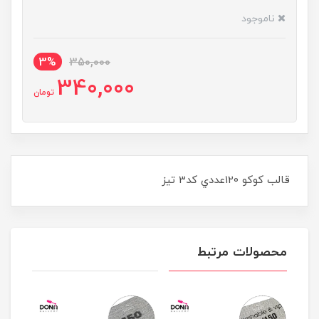
ناموجود
3%
350,000
340,000
تومان
قالب کوکو 120عددي کد3 تيز
محصولات مرتبط