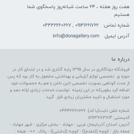
هفت روز هفته ، ۲۴ ساعت شبانه‌روز پاسخگوی شما
هستیم
شماره تماس:
09141661762 , 04442220667
آدرس ایمیل:
info@donagallery.com
درباره ما
فروشگاه دوناگالری در سال 1395 پایه گذاری شد و در ابتدای کار در
حوزه ی تخصصی لوازم آرایشی و بهداشتی مشغول به کار بود که پس
از مدت کوتاهی بصورت تخصصی لاین ناخن را هم به محصولات خود
اضافه کرد بطوریکه در این زمینه توانست خدمات زیادی ارائه دهد و
مورد استقبال و تایید مشتریان زیادی قرار گیرد
شماره تلفن ثابت(با کد): 04442220667
کدپستی: 5913783814
آدرس: استان آذربایجان غربی - مهاباد - بخش مرکزی - شهر مهاباد -
محله بازار - کوچه ((مقدم)) - کوچه ((دشتی)) - پلاک : 0.0 - طبقه :