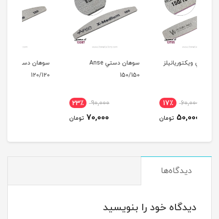
لز
سوهان دستي Anse
سوهان دستي Anse
150/150
120/120
15ميل
23٪
90,000
23٪
90,000
17
70,000
70,000
مان
تومان
تومان
دیدگاه‌ها
دیدگاه خود را بنویسید