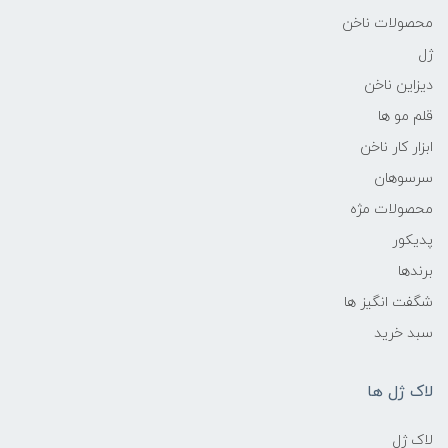
محصولات ناخن
ژل
دیزاین ناخن
قلم مو ها
ابزار کار ناخن
سرسوهان
محصولات مژه
پدیکور
برندها
شگفت انگیز ها
سبد خرید
لاک ژل ها
لاک ژل