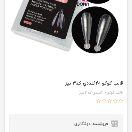
قالب کوکو 120عددي کد3 تيز
قالب کوکو 120عددي کد3 تيز
فروشنده: دوناگالری