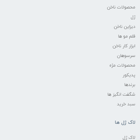
محصولات ناخن
ژل
دیزاین ناخن
قلم مو ها
ابزار کار ناخن
سرسوهان
محصولات مژه
پدیکور
برندها
شگفت انگیز ها
سبد خرید
لاک ژل ها
لاک ژل