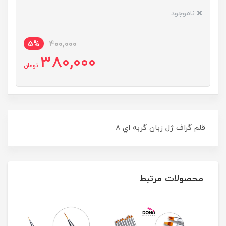
ناموجود
5%
400,000
380,000
تومان
قلم گراف ژل زبان گربه اي 8
محصولات مرتبط