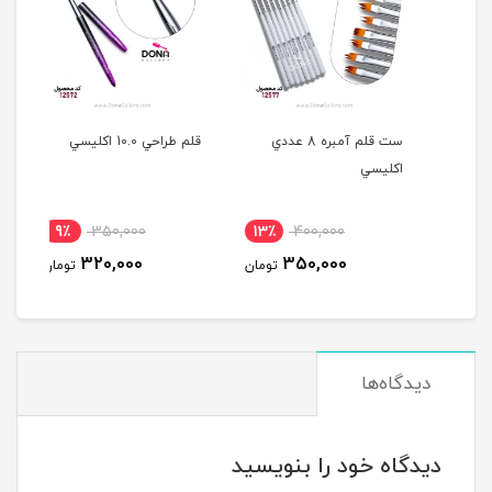
ست قلم آمبره 8 عددي
قلم طراحي 10.0 اکليسي
قلم طرا
اکليسي
9٪
350,000
13٪
400,000
1
320,000
350,000
مان
تومان
تومان
دیدگاه‌ها
دیدگاه خود را بنویسید