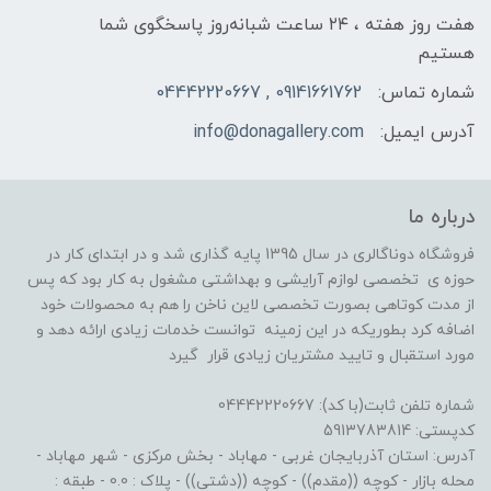
هفت روز هفته ، ۲۴ ساعت شبانه‌روز پاسخگوی شما
هستیم
شماره تماس:
09141661762 , 04442220667
آدرس ایمیل:
info@donagallery.com
درباره ما
فروشگاه دوناگالری در سال 1395 پایه گذاری شد و در ابتدای کار در
حوزه ی تخصصی لوازم آرایشی و بهداشتی مشغول به کار بود که پس
از مدت کوتاهی بصورت تخصصی لاین ناخن را هم به محصولات خود
اضافه کرد بطوریکه در این زمینه توانست خدمات زیادی ارائه دهد و
مورد استقبال و تایید مشتریان زیادی قرار گیرد
شماره تلفن ثابت(با کد): 04442220667
کدپستی: 5913783814
آدرس: استان آذربایجان غربی - مهاباد - بخش مرکزی - شهر مهاباد -
محله بازار - کوچه ((مقدم)) - کوچه ((دشتی)) - پلاک : 0.0 - طبقه :