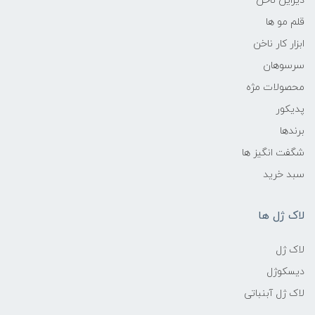
دیزاین ناخن
قلم مو ها
ابزار کار ناخن
سرسوهان
محصولات مژه
پدیکور
برندها
شگفت انگیز ها
سبد خرید
لاک ژل ها
لاک ژل
دیسکوژل
لاک ژل آبنباتی