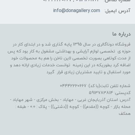
آدرس ایمیل:
info@donagallery.com
درباره ما
فروشگاه دوناگالری در سال 1395 پایه گذاری شد و در ابتدای کار در
حوزه ی تخصصی لوازم آرایشی و بهداشتی مشغول به کار بود که پس
از مدت کوتاهی بصورت تخصصی لاین ناخن را هم به محصولات خود
اضافه کرد بطوریکه در این زمینه توانست خدمات زیادی ارائه دهد و
مورد استقبال و تایید مشتریان زیادی قرار گیرد
شماره تلفن ثابت(با کد): 04442220667
کدپستی: 5913783814
آدرس: استان آذربایجان غربی - مهاباد - بخش مرکزی - شهر مهاباد -
محله بازار - کوچه ((مقدم)) - کوچه ((دشتی)) - پلاک : 0.0 - طبقه :
همکف