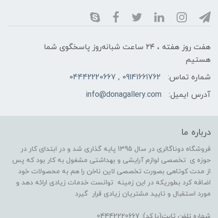
هفت روز هفته ، ۲۴ ساعت شبانه‌روز پاسخگوی شما
هستیم
شماره تماس:
09141661762 , 04442220667
آدرس ایمیل:
info@donagallery.com
درباره ما
فروشگاه دوناگالری در سال 1395 پایه گذاری شد و در ابتدای کار در
حوزه ی تخصصی لوازم آرایشی و بهداشتی مشغول به کار بود که پس
از مدت کوتاهی بصورت تخصصی لاین ناخن را هم به محصولات خود
اضافه کرد بطوریکه در این زمینه توانست خدمات زیادی ارائه دهد و
مورد استقبال و تایید مشتریان زیادی قرار گیرد
شماره تلفن ثابت(با کد): 04442220667