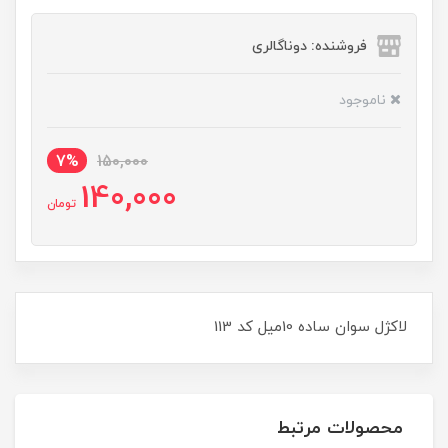
فروشنده: دوناگالری
ناموجود
7%
150,000
140,000
تومان
لاکژل سوان ساده 10ميل کد 113
محصولات مرتبط