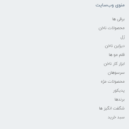
منوی وب‌سایت
برقی ها
محصولات ناخن
ژل
دیزاین ناخن
قلم مو ها
ابزار کار ناخن
سرسوهان
محصولات مژه
پدیکور
برندها
شگفت انگیز ها
سبد خرید