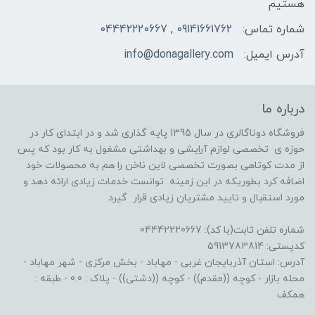
هستیم
شماره تماس:
09141661762 , 04442220667
آدرس ایمیل:
info@donagallery.com
درباره ما
فروشگاه دوناگالری در سال 1395 پایه گذاری شد و در ابتدای کار در
حوزه ی تخصصی لوازم آرایشی و بهداشتی مشغول به کار بود که پس
از مدت کوتاهی بصورت تخصصی لاین ناخن را هم به محصولات خود
اضافه کرد بطوریکه در این زمینه توانست خدمات زیادی ارائه دهد و
مورد استقبال و تایید مشتریان زیادی قرار گیرد
شماره تلفن ثابت(با کد): 04442220667
کدپستی: 5913783814
آدرس: استان آذربایجان غربی - مهاباد - بخش مرکزی - شهر مهاباد -
محله بازار - کوچه ((مقدم)) - کوچه ((دشتی)) - پلاک : 0.0 - طبقه :
همکف