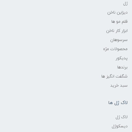
ژل
دیزاین ناخن
قلم مو ها
ابزار کار ناخن
سرسوهان
محصولات مژه
پدیکور
برندها
شگفت انگیز ها
سبد خرید
لاک ژل ها
لاک ژل
دیسکوژل