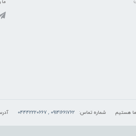
ی
ما ر
شماره تماس:
09141661762 , 04442220667
آدرس