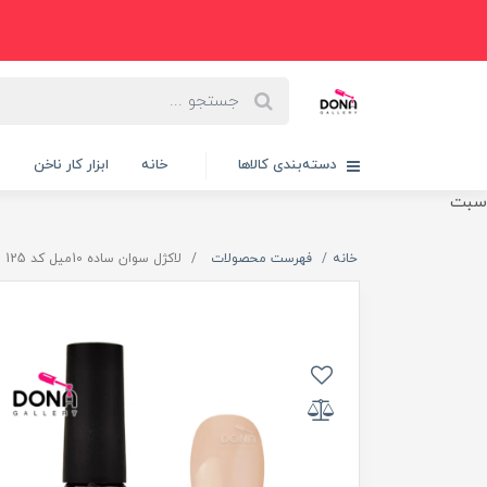
دسته‌بندی کالاها
خانه
ابزار کار ناخن
پ
سبت
خانه
فهرست محصولات
لاکژل سوان ساده 10ميل کد 125