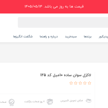
قیمت ها به روز می باشد. 1405/05/14
دیکور
برندها
سبدخرید
درباره و راهنما
شگفت انگیزها
لاکژل سوان ساده 10ميل کد 125
امکان تحویل اکسپرس
۷ روز ضمانت بازگشت
ضمانت 