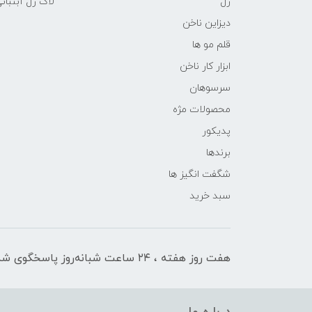
ژل
لاک ژل آبنبات
دیزاین ناخن
قلم مو ها
ابزار کار ناخن
سرسوهان
محصولات مژه
پدیکور
برندها
شگفت انگیز ها
سبد خرید
هفت روز هفته ، ۲۴ ساعت شبانه‌روز پاسخگوی شما هستیم