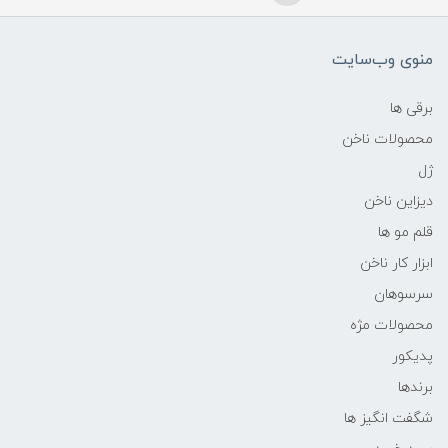
منوی وب‌سایت
برقی ها
محصولات ناخن
ژل
دیزاین ناخن
قلم مو ها
ابزار کار ناخن
سرسوهان
محصولات مژه
پدیکور
برندها
شگفت انگیز ها