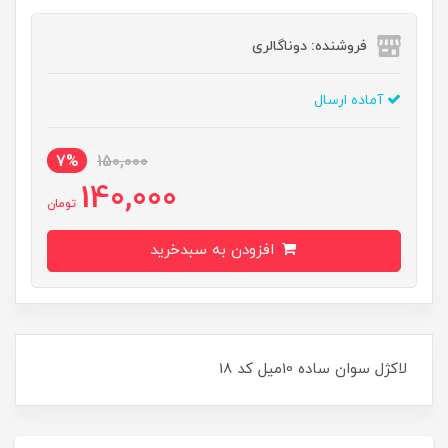
فروشنده: دوناگالری
آماده ارسال
7%
150,000
140,000
تومان
افزودن به سبدخرید
لاکژل سوان ساده 10ميل کد 18