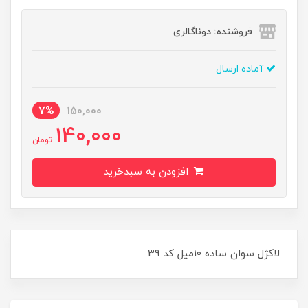
فروشنده: دوناگالری
آماده ارسال
7%
150,000
140,000
تومان
افزودن به سبدخرید
لاکژل سوان ساده 10ميل کد 39