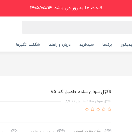
قیمت ها به روز می باشد. 1405/05/14
دیکور
برندها
سبدخرید
درباره و راهنما
شگفت انگیزها
لاکژل سوان ساده 10ميل کد 85
لاکژل سوان ساده 10ميل کد 85
امکان تحویل اکسپرس