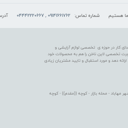
شماره تماس:
09141661762 , 04442220667
آدرس
یه گذاری شد و در ابتدای کار در حوزه ی تخصصی لوازم آرایشی و
رت تخصصی لاین ناخن را هم به محصولات خود
رائه دهد و مورد استقبال و تایید مشتریان زیادی
 مهاباد - محله بازار - کوچه ((مقدم)) - کوچه