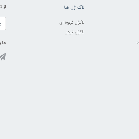
لاک ژل ها
از 
لاکژل قهوه ای
لاکژل قرمز
ی
ما ر