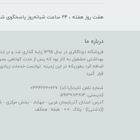
هفت روز هفته ، ۲۴ ساعت شبانه‌روز پاسخگوی شما هستیم
درباره ما
فروشگاه دوناگالری در سال 1395 پا
بهداشتی مشغول به کار بود که پس از مدت کوتاهی بصو
اضافه کرد بطوریکه در این زمینه توانست خدمات زیادی ا
قرار گیرد
شماره تلفن ثابت(با کد): 04442220667
کدپستی: 5913783814
آدرس: استان آذربایجان غربی - مهاباد - بخش مرکزی - شهر
((دشتی)) - پلاک : 0.0 - طبقه : همکف