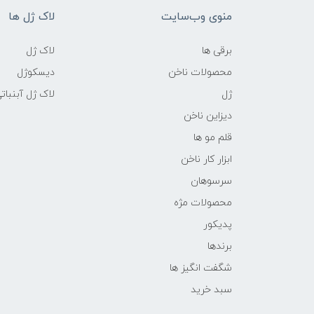
منوی وب‌سایت
لاک ژل ها
برقی ها
لاک ژل
محصولات ناخن
دیسکوژل
ژل
لاک ژل آبنبات
دیزاین ناخن
قلم مو ها
ابزار کار ناخن
سرسوهان
محصولات مژه
پدیکور
برندها
شگفت انگیز ها
سبد خرید