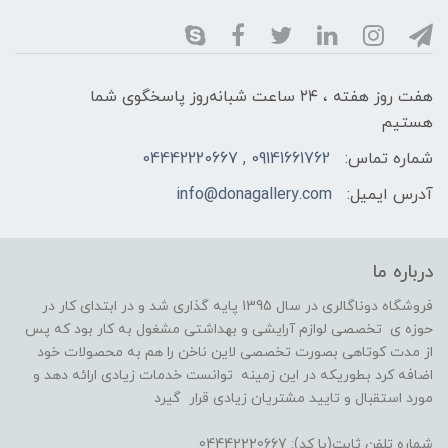
هفت روز هفته ، ۲۴ ساعت شبانه‌روز پاسخگوی شما
هستیم
شماره تماس:
09141661762 , 04442220667
آدرس ایمیل:
info@donagallery.com
درباره ما
فروشگاه دوناگالری در سال 1395 پایه گذاری شد و در ابتدای کار در
حوزه ی تخصصی لوازم آرایشی و بهداشتی مشغول به کار بود که پس
از مدت کوتاهی بصورت تخصصی لاین ناخن را هم به محصولات خود
اضافه کرد بطوریکه در این زمینه توانست خدمات زیادی ارائه دهد و
مورد استقبال و تایید مشتریان زیادی قرار گیرد
شماره تلفن ثابت(با کد): 04442220667