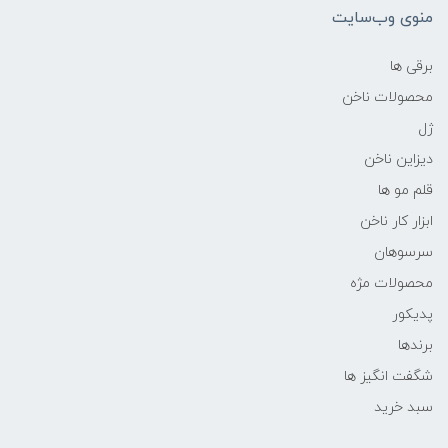
منوی وب‌سایت
برقی ها
محصولات ناخن
ژل
دیزاین ناخن
قلم مو ها
ابزار کار ناخن
سرسوهان
محصولات مژه
پدیکور
برندها
شگفت انگیز ها
سبد خرید