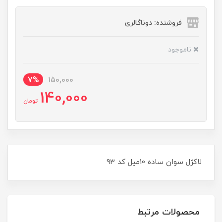
فروشنده: دوناگالری
ناموجود
7%
150,000
140,000
تومان
لاکژل سوان ساده 10ميل کد 93
محصولات مرتبط