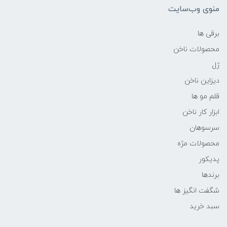
منوی وب‌سایت
برقی ها
محصولات ناخن
ژل
دیزاین ناخن
قلم مو ها
ابزار کار ناخن
سرسوهان
محصولات مژه
پدیکور
برندها
شگفت انگیز ها
سبد خرید