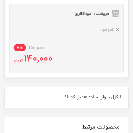
فروشنده: دوناگالری
ناموجود
7%
150,000
140,000
تومان
لاکژل سوان ساده 10ميل کد 96
محصولات مرتبط