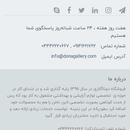
هفت روز هفته ، ۲۴ ساعت شبانه‌روز پاسخگوی شما
هستیم
شماره تماس:
09141661762 , 04442220667
آدرس ایمیل:
info@donagallery.com
درباره ما
فروشگاه دوناگالری در سال 1395 پایه گذاری شد و در ابتدای کار در
حوزه ی تخصصی لوازم آرایشی و بهداشتی مشغول به کار بود که پس
از مدت کوتاهی بصورت تخصصی لاین ناخن را هم به محصولات خود
اضافه کرد بطوریکه در این زمینه توانست خدمات زیادی ارائه دهد و
مورد استقبال و تایید مشتریان زیادی قرار گیرد
شماره تلفن ثابت(با کد): 04442220667