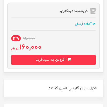
فروشنده: دوناگالری
آماده ارسال
12%
180,000
160,000
تومان
افزودن به سبدخرید
لاکژل سوان گليتري 10ميل کد 146