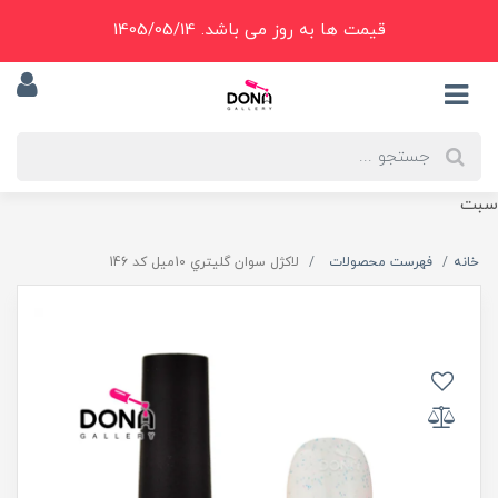
قیمت ها به روز می باشد. 1405/05/14
سبت
خانه
فهرست محصولات
لاکژل سوان گليتري 10ميل کد 146