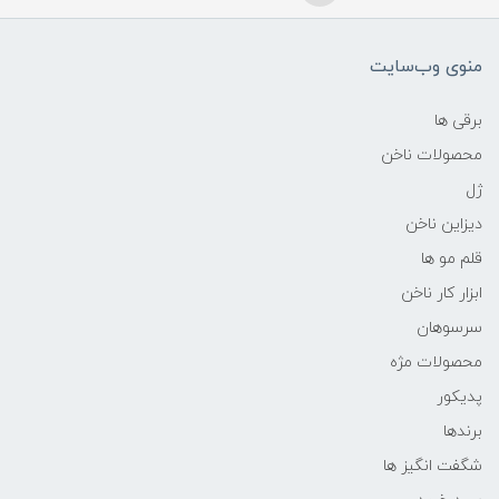
منوی وب‌سایت
برقی ها
محصولات ناخن
ژل
دیزاین ناخن
قلم مو ها
ابزار کار ناخن
سرسوهان
محصولات مژه
پدیکور
برندها
شگفت انگیز ها