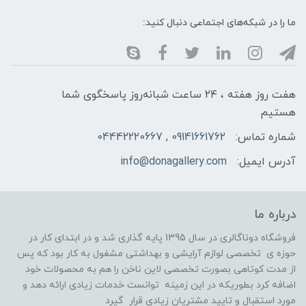
ما را در شبکه‌های اجتماعی دنبال کنید:
هفت روز هفته ، ۲۴ ساعت شبانه‌روز پاسخگوی شما
هستیم
شماره تماس:
09141661762 , 04442220667
آدرس ایمیل:
info@donagallery.com
درباره ما
فروشگاه دوناگالری در سال 1395 پایه گذاری شد و در ابتدای کار در
حوزه ی تخصصی لوازم آرایشی و بهداشتی مشغول به کار بود که پس
از مدت کوتاهی بصورت تخصصی لاین ناخن را هم به محصولات خود
اضافه کرد بطوریکه در این زمینه توانست خدمات زیادی ارائه دهد و
مورد استقبال و تایید مشتریان زیادی قرار گیرد