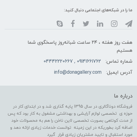
ما را در شبکه‌های اجتماعی دنبال کنید:
هفت روز هفته ، ۲۴ ساعت شبانه‌روز پاسخگوی شما
هستیم
شماره تماس:
09141661762 , 04442220667
آدرس ایمیل:
info@donagallery.com
درباره ما
فروشگاه دوناگالری در سال 1395 پایه گذاری شد و در ابتدای کار در
حوزه ی تخصصی لوازم آرایشی و بهداشتی مشغول به کار بود که پس
از مدت کوتاهی بصورت تخصصی لاین ناخن را هم به محصولات خود
اضافه کرد بطوریکه در این زمینه توانست خدمات زیادی ارائه دهد و
مورد استقبال و تایید مشتریان زیادی قرار گیرد