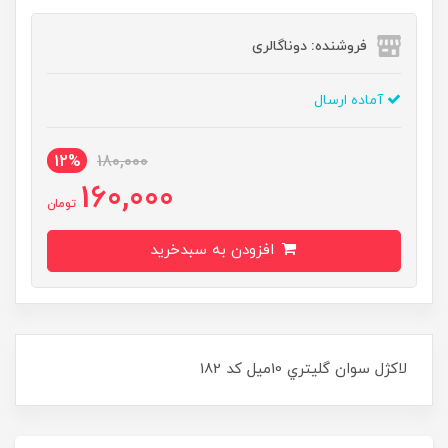
فروشنده: دوناگالری
آماده ارسال
12%
180,000
160,000
تومان
افزودن به سبدخرید
لاکژل سوان گليتري 10ميل کد 182