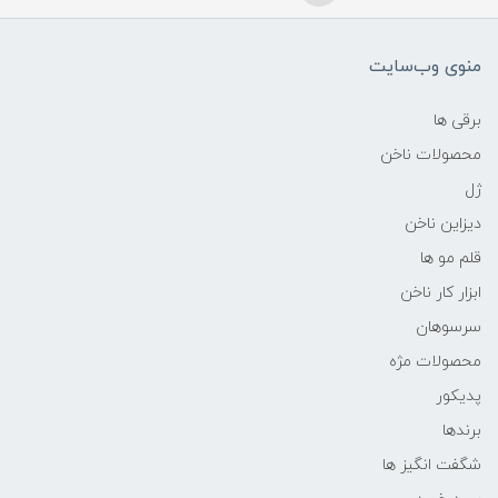
منوی وب‌سایت
برقی ها
محصولات ناخن
ژل
دیزاین ناخن
قلم مو ها
ابزار کار ناخن
سرسوهان
محصولات مژه
پدیکور
برندها
شگفت انگیز ها