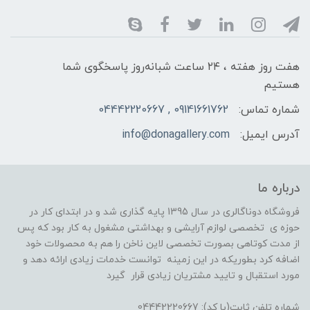
هفت روز هفته ، ۲۴ ساعت شبانه‌روز پاسخگوی شما
هستیم
شماره تماس:
09141661762 , 04442220667
آدرس ایمیل:
info@donagallery.com
درباره ما
فروشگاه دوناگالری در سال 1395 پایه گذاری شد و در ابتدای کار در
حوزه ی تخصصی لوازم آرایشی و بهداشتی مشغول به کار بود که پس
از مدت کوتاهی بصورت تخصصی لاین ناخن را هم به محصولات خود
اضافه کرد بطوریکه در این زمینه توانست خدمات زیادی ارائه دهد و
مورد استقبال و تایید مشتریان زیادی قرار گیرد
شماره تلفن ثابت(با کد): 04442220667