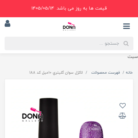
قیمت ها به روز می باشد. 1405/05/14
سبت
خانه
فهرست محصولات
لاکژل سوان گليتري 10ميل کد 188