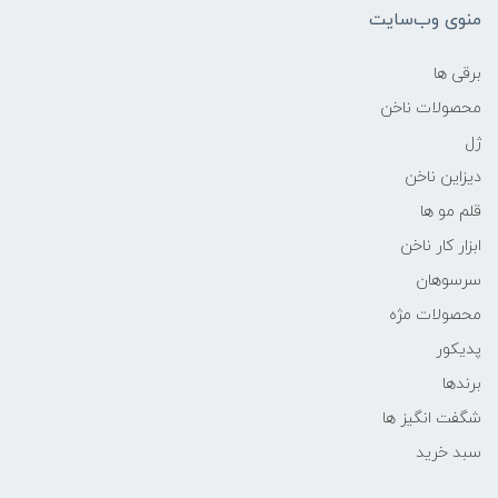
منوی وب‌سایت
برقی ها
محصولات ناخن
ژل
دیزاین ناخن
قلم مو ها
ابزار کار ناخن
سرسوهان
محصولات مژه
پدیکور
برندها
شگفت انگیز ها
سبد خرید