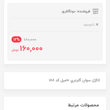
فروشنده: دوناگالری
ناموجود
12%
180,000
160,000
تومان
لاکژل سوان گليتري 10ميل کد 188
محصولات مرتبط