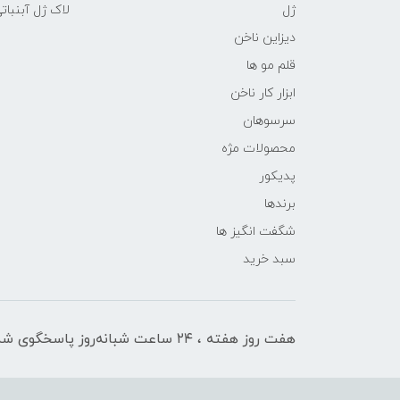
ژل
لاک ژل آبنبات
دیزاین ناخن
قلم مو ها
ابزار کار ناخن
سرسوهان
محصولات مژه
پدیکور
برندها
شگفت انگیز ها
سبد خرید
هفت روز هفته ، ۲۴ ساعت شبانه‌روز پاسخگوی شما هستیم