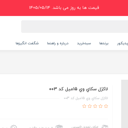
قیمت ها به روز می باشد. 1405/05/14
دیکور
برندها
سبدخرید
درباره و راهنما
شگفت انگیزها
لاکژل سکاي وي 15ميل کد 003
لاکژل سکاي وي 15ميل کد 003
امکان تحویل اکسپرس