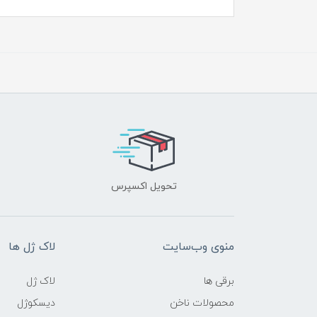
تحویل اکسپرس
منوی وب‌سایت
لاک ژل ها
برقی ها
لاک ژل
محصولات ناخن
دیسکوژل