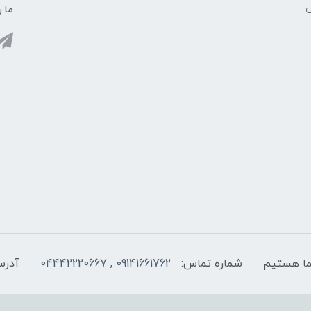
ی
ما ر
شماره تماس:
09141661762 , 04442220667
آدرس